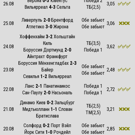
Верона
0-3
Ювентус
Победа 2
26.08
3,05
✅✅✅
Вильярреал
4-3
Сельта
ТБ(2,5)
Ливерпуль
2-0
Брентфорд
Обе забьют
25.08
3,06
❌❌❌
Атлетико
3-0
Жирона
Обе забьют
Хоффенхайм
3-2
Хольштайн
Киль
ТБ(3,5)
24.08
3,62
✅✅✅
Боруссия Дортмунд
2-0
Победа 1
Айнтрахт Франкфурт
Боруссия Мёнхенгладбах
2-3
Обе забьют
23.08
Байер
2,48
✅✅✅
Обе забьют
Севилья
1-2
Вильярреал
Ланс
2-1
Панатинаикос
Победа 1
22.08
2,72
✅✅✅
Сан-Паулу
2-0
Насьональ
Победа 1
Динамо Киев
0-2
Зальцбург
ТБ(2,5)
21.08
Мидтьюлланн
1-1
Слован
3,21
❌❌❌
ТМ(2,5)
Братислава
Солфорд
0-2
Порт Вэйл
Обе забьют
20.08
2,85
❌❌❌
Йорк Сити
1-0
Рочдейл
Обе забьют