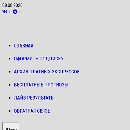
Перейти
08.08.2026
к
содержимому
ГЛАВНАЯ
ОФОРМИТЬ ПОДПИСКУ
АРХИВ ПЛАТНЫХ ЭКСПРЕССОВ
БЕСПЛАТНЫЕ ПРОГНОЗЫ
ЛАЙВ РЕЗУЛЬТАТЫ
ОБРАТНАЯ СВЯЗЬ
Меню