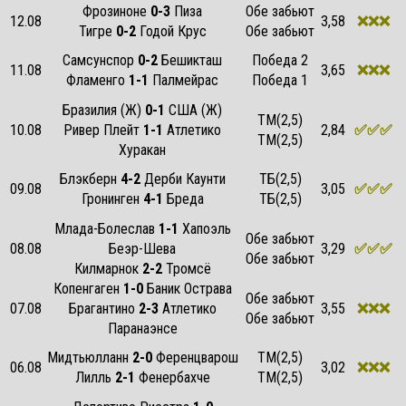
Фрозиноне
0-3
Пиза
Обе забьют
12.08
3,58
❌❌❌
Тигре
0-2
Годой Крус
Обе забьют
Самсунспор
0-2
Бешикташ
Победа 2
11.08
3,65
❌❌❌
Фламенго
1-1
Палмейрас
Победа 1
Бразилия (Ж)
0-1
США (Ж)
ТМ(2,5)
10.08
Ривер Плейт
1-1
Атлетико
2,84
✅✅✅
ТМ(2,5)
Хуракан
Блэкберн
4-2
Дерби Каунти
ТБ(2,5)
09.08
3,05
✅✅✅
Гронинген
4-1
Бреда
ТБ(2,5)
Млада-Болеслав
1-1
Хапоэль
Обе забьют
08.08
Беэр-Шева
3,29
✅✅✅
Обе забьют
Килмарнок
2-2
Тромсё
Копенгаген
1-0
Баник Острава
Обе забьют
07.08
Брагантино
2-3
Атлетико
3,55
❌❌❌
Обе забьют
Паранаэнсе
Мидтьюлланн
2-0
Ференцварош
ТМ(2,5)
06.08
3,02
❌❌❌
Лилль
2-1
Фенербахче
ТМ(2,5)