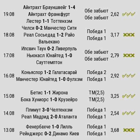
Айнтрахт Брауншвейг
1-4
Обе забьют
19.08
Айнтрахт Франкфурт
2,62
✅✅✅
Обе забьют
Лестер
1-1
Тоттенхэм
Челси
0-2
Манчестер Сити
Победа 1
18.08
Реал Сосьедад
1-2
Райо
3,17
❌❌❌
Победа 1
Вальекано
Ипсвич Таун
0-2
Ливерпуль
Обе забьют
17.08
Ньюкасл Юнайтед
1-0
2,79
❌❌❌
Обе забьют
Саутгемптон
Коньяспор
1-2
Галатасарай
Победа 2
16.08
2,92
✅✅✅
Манчестер Юнайтед
1-0
Фулхэм
Победа 1
Бетис
1-1
Жирона
ТМ(2,5)
15.08
3,25
✅✅✅
Бока Хуниорс
1-0
Крузейро
ТМ(2,5)
Плимут
3-0
Челтенхэм
Победа 1
14.08
2,54
✅✅✅
Реал Мадрид
2-0
Аталанта
Победа 1
Фенербахче
1-0
Лилль
Победа 1
13.08
3,68
❌❌❌
Рейнджерс
0-2
Динамо Киев
Победа 1