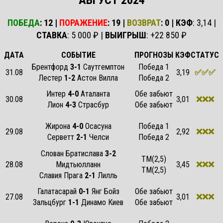
АВГУСТ
2024
ПОБЕДА
: 12 |
ПОРАЖЕНИЕ
: 19 |
ВОЗВРАТ
: 0 | КЭФ
: 3,14 |
СТАВКА
: 5 000 ₽ |
ВЫИГРЫШ
: +22 850 ₽
ДАТА
СОБЫТИЕ
ПРОГНОЗЫ
КЭФ
СТАТУС
Брентфорд
3-1
Саутгемптон
Победа 1
31.08
3,19
✅✅✅
Лестер
1-2
Астон Вилла
Победа 2
Интер
4-0
Аталанта
Обе забьют
30.08
3,01
❌❌❌
Лион
4-3
Страсбур
Обе забьют
Жирона
4-0
Осасуна
Победа 1
29.08
2,92
❌❌❌
Серветт
2-1
Челси
Победа 2
Слован Братислава
3-2
ТМ(2,5)
28.08
Мидтьюлланн
3,45
❌❌❌
ТМ(2,5)
Славия Прага
2-1
Лилль
Галатасарай
0-1
Янг Бойз
Обе забьют
27.08
3,01
❌❌❌
Зальцбург
1-1
Динамо Киев
Обе забьют