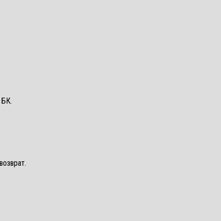
 БК.
возврат.