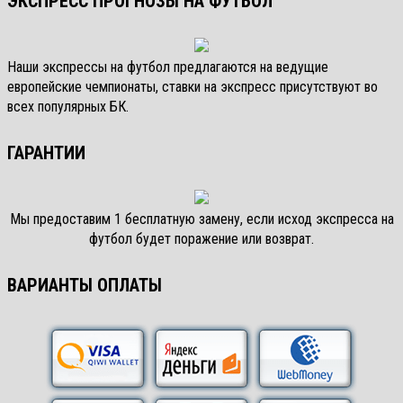
ЭКСПРЕСС ПРОГНОЗЫ НА ФУТБОЛ
Наши экспрессы на футбол предлагаются на ведущие
европейские чемпионаты, ставки на экспресс присутствуют во
всех популярных БК.
ГАРАНТИИ
Мы предоставим 1 бесплатную замену, если исход экспресса на
футбол будет поражение или возврат.
ВАРИАНТЫ ОПЛАТЫ