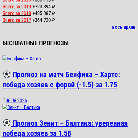
Всего за 2019
+723 894 ₽
Всего за 2018
+485 387 ₽
Всего за 2017
+364 720 ₽
весь архив
БЕСПЛАТНЫЕ ПРОГНОЗЫ
Прогноз на матч Бенфика – Хартс:
победа хозяев с форой (-1.5) за 1.75
06.08.2026
Прогноз Зенит – Балтика: уверенная
победа хозяев за 1.58