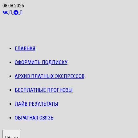
Перейти
08.08.2026
к
содержимому
ГЛАВНАЯ
ОФОРМИТЬ ПОДПИСКУ
АРХИВ ПЛАТНЫХ ЭКСПРЕССОВ
БЕСПЛАТНЫЕ ПРОГНОЗЫ
ЛАЙВ РЕЗУЛЬТАТЫ
ОБРАТНАЯ СВЯЗЬ
Меню