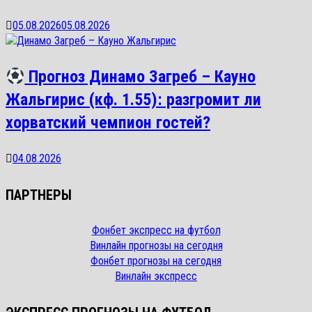
05.08.2026
05.08.2026
Прогноз Динамо Загреб – Кауно
Жальгирис (кф. 1.55): разгромит ли
хорватский чемпион гостей?
04.08.2026
ПАРТНЕРЫ
Фонбет экспресс на футбол
Винлайн прогнозы на сегодня
Фонбет прогнозы на сегодня
Винлайн экспресс