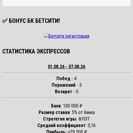
✅ БОНУС БК БЕТСИТИ!
СТАТИСТИКА ЭКСПРЕССОВ
01.08.26 - 07.08.26
Побед
- 4
Поражений
- 3
Возврат
- 0
Банк
: 100 000 ₽
Размер ставки
: 5% от банка
Стратегия игры
: ФЛЭТ
Средний коэффициент
: 3,16
Прибыль:
+29 500 ₽