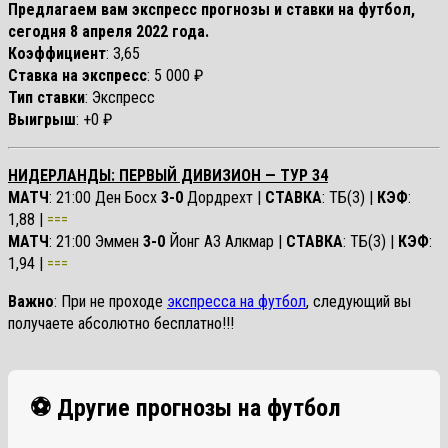
Предлагаем вам экспресс прогнозы и ставки на футбол,
сегодня 8 апреля 2022 года
.
Коэффициент
: 3,65
Ставка на экспресс
: 5 000 ₽
Тип ставки
: Экспресс
Выигрыш
: +0 ₽
НИДЕРЛАНДЫ: ПЕРВЫЙ ДИВИЗИОН — ТУР 34
МАТЧ
: 21:00 Ден Босх
3-0
Дордрехт |
СТАВКА
: ТБ(3) |
КЭФ
:
1,88 |
===
МАТЧ
: 21:00 Эммен
3-0
Йонг АЗ Алкмар |
СТАВКА
: ТБ(3) |
КЭФ
:
1,94 |
===
Важно
: При не проходе
экспресса на футбол
, следующий вы
получаете абсолютно бесплатно!!!
⚽ Другие прогнозы на футбол