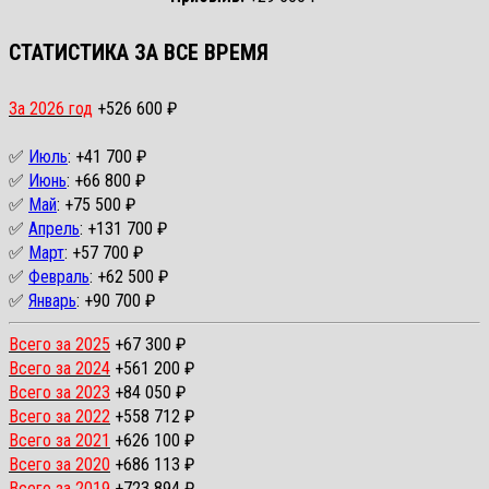
СТАТИСТИКА ЗА ВСЕ ВРЕМЯ
За 2026 год
+526 600 ₽
✅
Июль
: +41 700 ₽
✅
Июнь
: +66 800 ₽
✅
Май
: +75 500 ₽
✅
Апрель
: +131 700 ₽
✅
Март
: +57 700 ₽
✅
Февраль
: +62 500 ₽
✅
Январь
: +90 700 ₽
Всего за 2025
+67 300 ₽
Всего за 2024
+561 200 ₽
Всего за 2023
+84 050 ₽
Всего за 2022
+558 712 ₽
Всего за 2021
+626 100 ₽
Всего за 2020
+686 113 ₽
Всего за 2019
+723 894 ₽