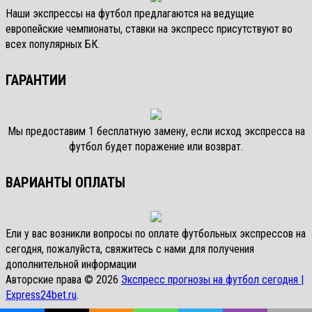
Наши экспрессы на футбол предлагаются на ведущие
европейские чемпионаты, ставки на экспресс присутствуют во
всех популярных БК.
ГАРАНТИИ
Мы предоставим 1 бесплатную замену, если исход экспресса на
футбол будет поражение или возврат.
ВАРИАНТЫ ОПЛАТЫ
Ели у вас возникли вопросы по оплате футбольных экспрессов на
сегодня, пожалуйста, свяжитесь с нами для получения
дополнительной информации
Авторские права © 2026
Экспресс прогнозы на футбол сегодня |
Express24bet.ru
.