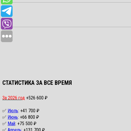
СТАТИСТИКА ЗА ВСЕ ВРЕМЯ
За 2026 год
+526 600 ₽
✅
Июль
: +41 700 ₽
✅
Июнь
: +66 800 ₽
✅
Май
: +75 500 ₽
✅
Апрель
: +131 700 ₽