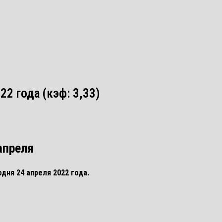
22 года (кэф: 3,33)
апреля
дня 24 апреля 2022 года
.