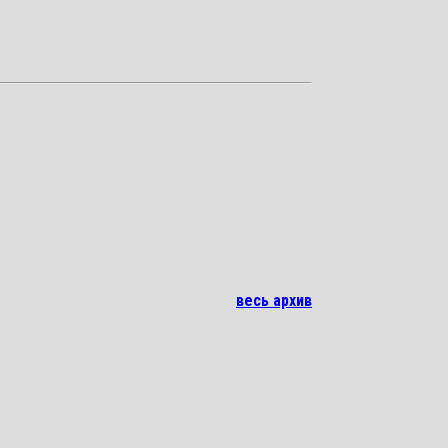
весь архив