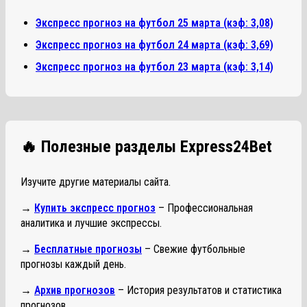
Экспресс прогноз на футбол 25 марта (кэф: 3,08)
Экспресс прогноз на футбол 24 марта (кэф: 3,69)
Экспресс прогноз на футбол 23 марта (кэф: 3,14)
🔥 Полезные разделы Express24Bet
Изучите другие материалы сайта.
→
Купить экспресс прогноз
– Профессиональная
аналитика и лучшие экспрессы.
→
Бесплатные прогнозы
– Свежие футбольные
прогнозы каждый день.
→
Архив прогнозов
– История результатов и статистика
прогнозов.