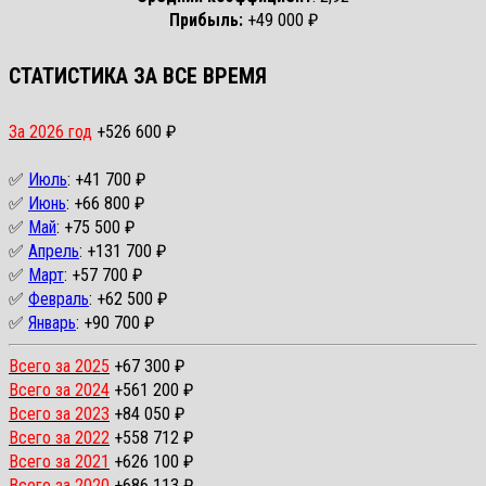
Прибыль:
+49 000 ₽
СТАТИСТИКА ЗА ВСЕ ВРЕМЯ
За 2026 год
+526 600 ₽
✅
Июль
: +41 700 ₽
✅
Июнь
: +66 800 ₽
✅
Май
: +75 500 ₽
✅
Апрель
: +131 700 ₽
✅
Март
: +57 700 ₽
✅
Февраль
: +62 500 ₽
✅
Январь
: +90 700 ₽
Всего за 2025
+67 300 ₽
Всего за 2024
+561 200 ₽
Всего за 2023
+84 050 ₽
Всего за 2022
+558 712 ₽
Всего за 2021
+626 100 ₽
Всего за 2020
+686 113 ₽