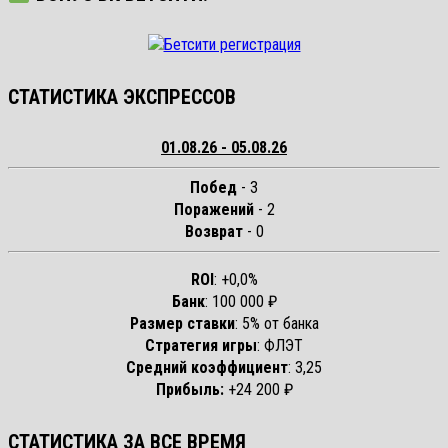
СТАТИСТИКА ЭКСПРЕССОВ
01.08.26 - 05.08.26
Побед
- 3
Поражений
- 2
Возврат
- 0
ROI
: +0,0%
Банк
: 100 000 ₽
Размер ставки
: 5% от банка
Стратегия игры
: ФЛЭТ
Средний коэффициент
: 3,25
Прибыль:
+24 200 ₽
СТАТИСТИКА ЗА ВСЕ ВРЕМЯ