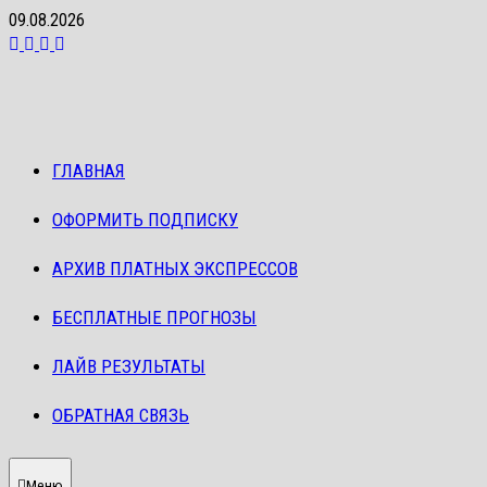
Перейти
09.08.2026
к
содержимому
ГЛАВНАЯ
ОФОРМИТЬ ПОДПИСКУ
АРХИВ ПЛАТНЫХ ЭКСПРЕССОВ
БЕСПЛАТНЫЕ ПРОГНОЗЫ
ЛАЙВ РЕЗУЛЬТАТЫ
ОБРАТНАЯ СВЯЗЬ
Меню