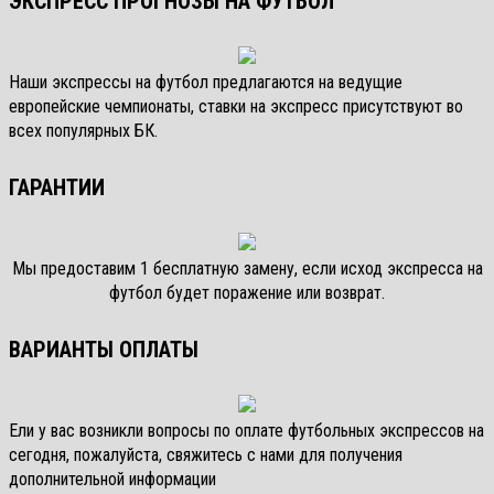
ЭКСПРЕСС ПРОГНОЗЫ НА ФУТБОЛ
Наши экспрессы на футбол предлагаются на ведущие
европейские чемпионаты, ставки на экспресс присутствуют во
всех популярных БК.
ГАРАНТИИ
Мы предоставим 1 бесплатную замену, если исход экспресса на
футбол будет поражение или возврат.
ВАРИАНТЫ ОПЛАТЫ
Ели у вас возникли вопросы по оплате футбольных экспрессов на
сегодня, пожалуйста, свяжитесь с нами для получения
дополнительной информации