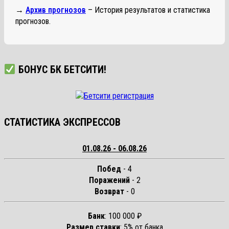
→
Архив прогнозов
– История результатов и статистика
прогнозов.
БОНУС БК БЕТСИТИ!
СТАТИСТИКА ЭКСПРЕССОВ
01.08.26 - 06.08.26
Побед
- 4
Поражений
- 2
Возврат
- 0
Банк
: 100 000 ₽
Размер ставки
: 5% от банка