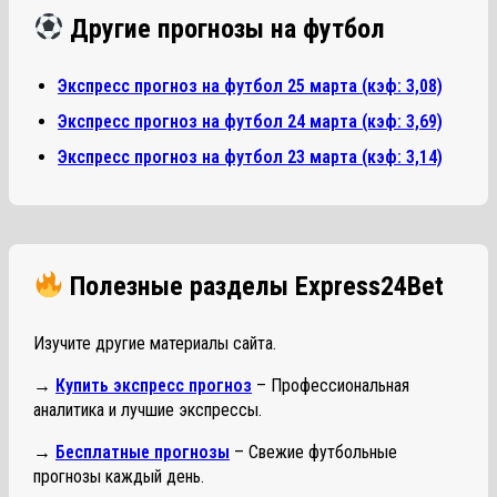
Другие прогнозы на футбол
Экспресс прогноз на футбол 25 марта (кэф: 3,08)
Экспресс прогноз на футбол 24 марта (кэф: 3,69)
Экспресс прогноз на футбол 23 марта (кэф: 3,14)
Полезные разделы Express24Bet
Изучите другие материалы сайта.
→
Купить экспресс прогноз
– Профессиональная
аналитика и лучшие экспрессы.
→
Бесплатные прогнозы
– Свежие футбольные
прогнозы каждый день.