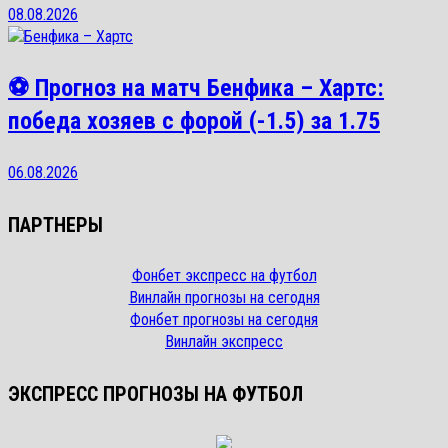
08.08.2026
⚽ Прогноз на матч Бенфика – Хартс:
победа хозяев с форой (-1.5) за 1.75
06.08.2026
ПАРТНЕРЫ
Фонбет экспресс на футбол
Винлайн прогнозы на сегодня
Фонбет прогнозы на сегодня
Винлайн экспресс
ЭКСПРЕСС ПРОГНОЗЫ НА ФУТБОЛ