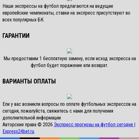
Наши экспрессы на футбол предлагаются на ведущие
европейские чемпионаты, ставки на экспресс присутствуют во
всех популярных БК.
ГАРАНТИИ
Мы предоставим 1 бесплатную замену, если исход экспресса на
футбол будет поражение или возврат.
ВАРИАНТЫ ОПЛАТЫ
Ели у вас возникли вопросы по оплате футбольных экспрессов на
сегодня, пожалуйста, свяжитесь с нами для получения
дополнительной информации
Авторские права © 2026
Экспресс прогнозы на футбол сегодня |
Express24bet.ru
.