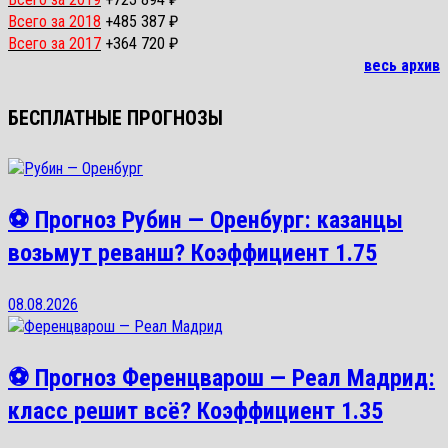
Всего за 2018
+485 387 ₽
Всего за 2017
+364 720 ₽
весь архив
БЕСПЛАТНЫЕ ПРОГНОЗЫ
⚽ Прогноз Рубин — Оренбург: казанцы
возьмут реванш? Коэффициент 1.75
08.08.2026
⚽ Прогноз Ференцварош — Реал Мадрид:
класс решит всё? Коэффициент 1.35