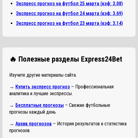
Экспресс прогноз на футбол 25 марта (кэф: 3,08)
Экспресс прогноз на футбол 24 марта (кэф: 3,69)
Экспресс прогноз на футбол 23 марта (кэф: 3,14)
🔥 Полезные разделы Express24Bet
Изучите другие материалы сайта.
→
Купить экспресс прогноз
– Профессиональная
аналитика и лучшие экспрессы.
→
Бесплатные прогнозы
– Свежие футбольные
прогнозы каждый день.
→
Архив прогнозов
– История результатов и статистика
прогнозов.