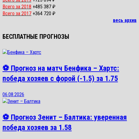
Всего за 2018
+485 387 ₽
Всего за 2017
+364 720 ₽
весь архив
БЕСПЛАТНЫЕ ПРОГНОЗЫ
⚽ Прогноз на матч Бенфика – Хартс:
победа хозяев с форой (-1.5) за 1.75
06.08.2026
⚽ Прогноз Зенит – Балтика: уверенная
победа хозяев за 1.58