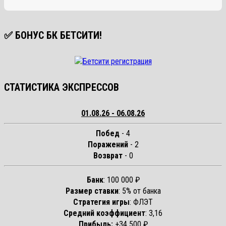
✅ БОНУС БК БЕТСИТИ!
СТАТИСТИКА ЭКСПРЕССОВ
01.08.26 - 06.08.26
Побед
- 4
Поражений
- 2
Возврат
- 0
Банк
: 100 000 ₽
Размер ставки
: 5% от банка
Стратегия игры
: ФЛЭТ
Средний коэффициент
: 3,16
Прибыль:
+34 500 ₽