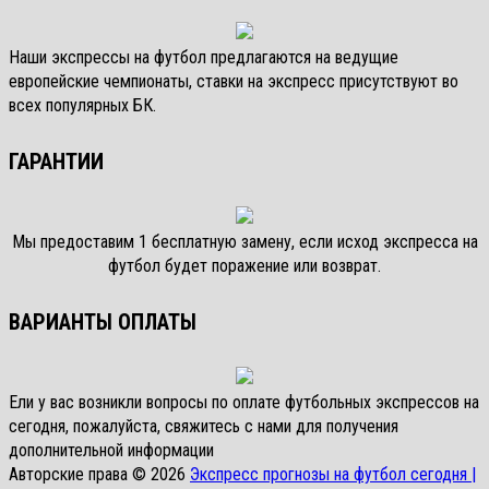
Наши экспрессы на футбол предлагаются на ведущие
европейские чемпионаты, ставки на экспресс присутствуют во
всех популярных БК.
ГАРАНТИИ
Мы предоставим 1 бесплатную замену, если исход экспресса на
футбол будет поражение или возврат.
ВАРИАНТЫ ОПЛАТЫ
Ели у вас возникли вопросы по оплате футбольных экспрессов на
сегодня, пожалуйста, свяжитесь с нами для получения
дополнительной информации
Авторские права © 2026
Экспресс прогнозы на футбол сегодня |