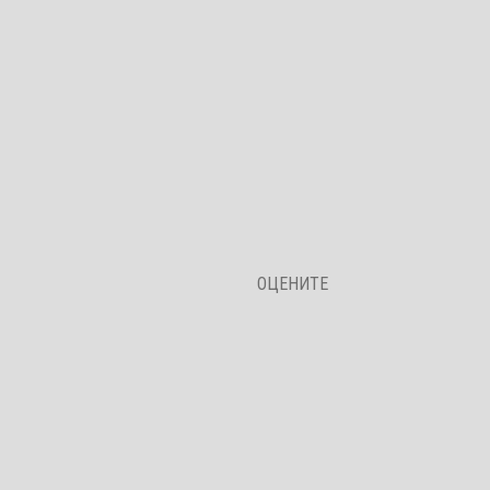
ОЦЕНИТЕ