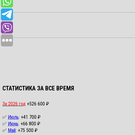
СТАТИСТИКА ЗА ВСЕ ВРЕМЯ
За 2026 год
+526 600 ₽
✅
Июль
: +41 700 ₽
✅
Июнь
: +66 800 ₽
✅
Май
: +75 500 ₽