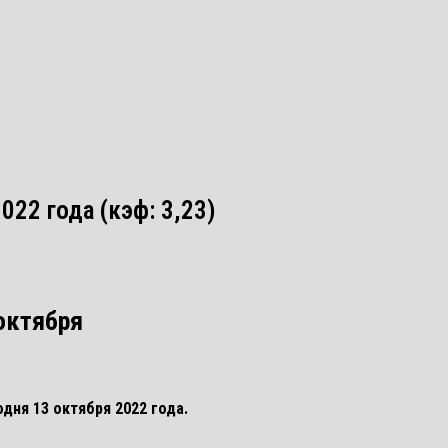
022 года (кэф: 3,23)
октября
дня 13 октября 2022 года
.