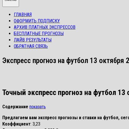
ГЛАВНАЯ
ОФОРМИТЬ ПОДПИСКУ
АРХИВ ПЛАТНЫХ ЭКСПРЕССОВ
БЕСПЛАТНЫЕ ПРОГНОЗЫ
ЛАЙВ РЕЗУЛЬТАТЫ
ОБРАТНАЯ СВЯЗЬ
Экспресс прогноз на футбол 13 октября 2
Точный экспресс прогноз на футбол 13 
Содержание
показать
Предлагаем вам экспресс прогнозы и ставки на футбол, сего
Коэффициент
: 3,23