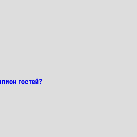
мпион гостей?