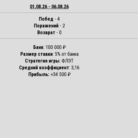
01.08.26 - 06.08.26
Побед
- 4
Поражений
- 2
Возврат
- 0
Банк
: 100 000 ₽
Размер ставки
: 5% от банка
Стратегия игры
: ФЛЭТ
Средний коэффициент
: 3,16
Прибыль:
+34 500 ₽