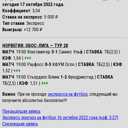
сегодня 17 октября 2022 года
.
Коэффициент
: 3,54
Ставка на экспресс
: 5 000 ₽
Тип ставки
: Экспресс
Выигрыш
: +12 700 ₽
НОРВЕГИЯ: ОБОС-ЛИГА — ТУР 28
МАТЧ
: 19:00 Конгсвингер
3-1
Саннес Ульф |
СТАВКА
: ТБ(2,5) |
КЭФ
: 1,54 |
+++
МАТЧ
: 19:00 Рауфосс
0-3
КФУМ Осло |
СТАВКА
: ТБ(2,5) |
КЭФ
:
1,52 |
+++
МАТЧ
: 19:00 Стьордалс Блинк
1-2
Фредрикстад |
СТАВКА
:
ТБ(2,5) |
КЭФ
: 1,51 |
+++
Важно
: При не проходе
экспресса на футбол
, следующий вы
получаете абсолютно бесплатно!!!
Предыдущая
Предыдущая запись
Навигация
запись:
Экспресс прогноз на футбол 16 октября 2022 года (кэф: 3,27)
по
Следующая
Следующая запись