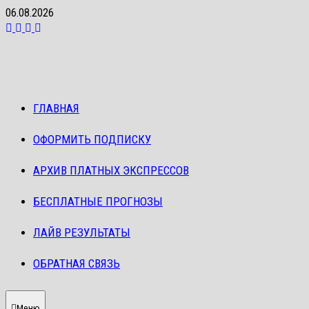
Перейти
06.08.2026
к
содержимому
ГЛАВНАЯ
ОФОРМИТЬ ПОДПИСКУ
АРХИВ ПЛАТНЫХ ЭКСПРЕССОВ
БЕСПЛАТНЫЕ ПРОГНОЗЫ
ЛАЙВ РЕЗУЛЬТАТЫ
ОБРАТНАЯ СВЯЗЬ
Меню