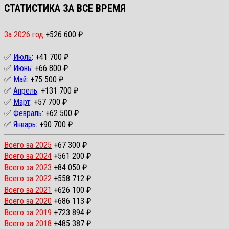
СТАТИСТИКА ЗА ВСЕ ВРЕМЯ
За 2026 год
+526 600 ₽
✅
Июль
: +41 700 ₽
✅
Июнь
: +66 800 ₽
✅
Май
: +75 500 ₽
✅
Апрель
: +131 700 ₽
✅
Март
: +57 700 ₽
✅
Февраль
: +62 500 ₽
✅
Январь
: +90 700 ₽
Всего за 2025
+67 300 ₽
Всего за 2024
+561 200 ₽
Всего за 2023
+84 050 ₽
Всего за 2022
+558 712 ₽
Всего за 2021
+626 100 ₽
Всего за 2020
+686 113 ₽
Всего за 2019
+723 894 ₽
Всего за 2018
+485 387 ₽