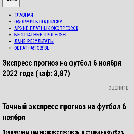
ГЛАВНАЯ
ОФОРМИТЬ ПОДПИСКУ
АРХИВ ПЛАТНЫХ ЭКСПРЕССОВ
БЕСПЛАТНЫЕ ПРОГНОЗЫ
ЛАЙВ РЕЗУЛЬТАТЫ
ОБРАТНАЯ СВЯЗЬ
Экспресс прогноз на футбол 6 ноября
2022 года (кэф: 3,87)
ОЦЕНИТЕ
Точный экспресс прогноз на футбол 6
ноября
Предлагаем вам экспресс прогнозы и ставки на футбол,