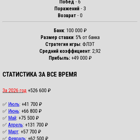
Побед
- 6
Поражений
- 3
Возврат
- 0
Банк
: 100 000 ₽
Размер ставки
: 5% от банка
Стратегия игры
: ФЛЭТ
Средний коэффициент
: 2,92
Прибыль:
+49 000 ₽
СТАТИСТИКА ЗА ВСЕ ВРЕМЯ
За 2026 год
+526 600 ₽
✅
Июль
: +41 700 ₽
✅
Июнь
: +66 800 ₽
✅
Май
: +75 500 ₽
✅
Апрель
: +131 700 ₽
✅
Март
: +57 700 ₽
✅
Февраль
: +62 500 ₽