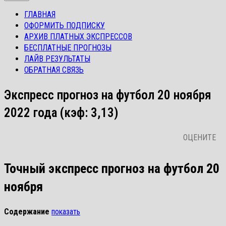
ГЛАВНАЯ
ОФОРМИТЬ ПОДПИСКУ
АРХИВ ПЛАТНЫХ ЭКСПРЕССОВ
БЕСПЛАТНЫЕ ПРОГНОЗЫ
ЛАЙВ РЕЗУЛЬТАТЫ
ОБРАТНАЯ СВЯЗЬ
Экспресс прогноз на футбол 20 ноября
2022 года (кэф: 3,13)
ОЦЕНИТЕ
Точный экспресс прогноз на футбол 20
ноября
Содержание
показать