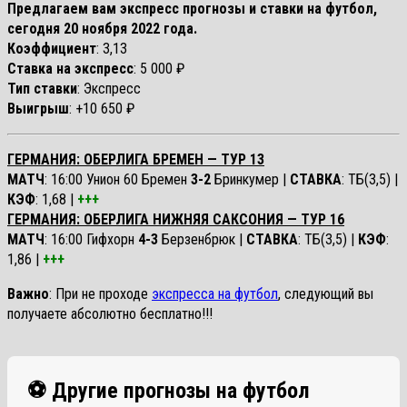
Предлагаем вам экспресс прогнозы и ставки на футбол,
сегодня 20 ноября 2022 года
.
Коэффициент
: 3,13
Ставка на экспресс
: 5 000 ₽
Тип ставки
: Экспресс
Выигрыш
: +10 650 ₽
ГЕРМАНИЯ: ОБЕРЛИГА БРЕМЕН — ТУР 13
МАТЧ
: 16:00 Унион 60 Бремен
3-2
Бринкумер |
СТАВКА
: ТБ(3,5) |
КЭФ
: 1,68 |
+++
ГЕРМАНИЯ: ОБЕРЛИГА НИЖНЯЯ САКСОНИЯ — ТУР 16
МАТЧ
: 16:00 Гифхорн
4-3
Берзенбрюк |
СТАВКА
: ТБ(3,5) |
КЭФ
:
1,86 |
+++
Важно
: При не проходе
экспресса на футбол
, следующий вы
получаете абсолютно бесплатно!!!
⚽ Другие прогнозы на футбол