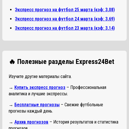
Экспресс прогноз на футбол 25 марта (кэф: 3,08)
Экспресс прогноз на футбол 24 марта (кэф: 3,69)
Экспресс прогноз на футбол 23 марта (кэф: 3,14)
🔥 Полезные разделы Express24Bet
Изучите другие материалы сайта.
→
Купить экспресс прогноз
– Профессиональная
аналитика и лучшие экспрессы.
→
Бесплатные прогнозы
– Свежие футбольные
прогнозы каждый день.
→
Архив прогнозов
– История результатов и статистика
прогнозов.