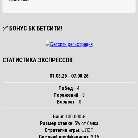
✅ БОНУС БК БЕТСИТИ!
СТАТИСТИКА ЭКСПРЕССОВ
01.08.26 - 07.08.26
Побед
- 4
Поражений
- 3
Возврат
- 0
Банк
: 100 000 ₽
Размер ставки
: 5% от банка
Стратегия игры
: ФЛЭТ
Средний коэффициент
: 3,16