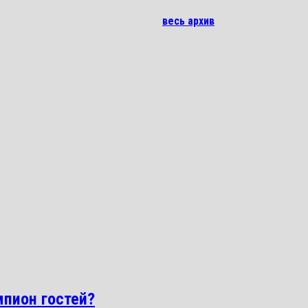
весь архив
мпион гостей?