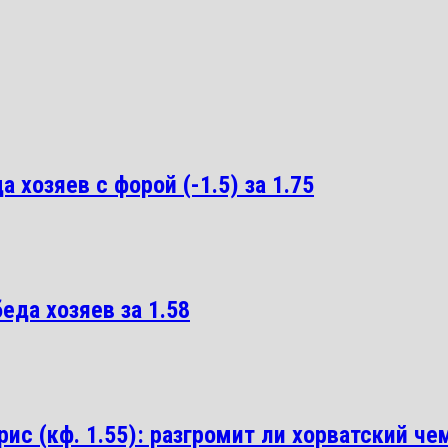
 хозяев с форой (-1.5) за 1.75
еда хозяев за 1.58
ис (кф. 1.55): разгромит ли хорватский че