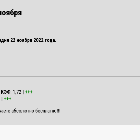
ноября
дня 22 ноября 2022 года
.
|
КЭФ
: 1,72 |
+++
5 |
+++
чаете абсолютно бесплатно!!!