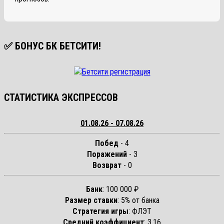
✅ БОНУС БК БЕТСИТИ!
СТАТИСТИКА ЭКСПРЕССОВ
01.08.26 - 07.08.26
Побед
- 4
Поражений
- 3
Возврат
- 0
Банк
: 100 000 ₽
Размер ставки
: 5% от банка
Стратегия игры
: ФЛЭТ
Средний коэффициент
: 3,16