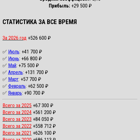
Прибыль:
+29 500 ₽
СТАТИСТИКА ЗА ВСЕ ВРЕМЯ
За 2026 год
+526 600 ₽
✅
Июль
: +41 700 ₽
✅
Июнь
: +66 800 ₽
✅
Май
: +75 500 ₽
✅
Апрель
: +131 700 ₽
✅
Март
: +57 700 ₽
✅
Февраль
: +62 500 ₽
✅
Январь
: +90 700 ₽
Всего за 2025
+67 300 ₽
Всего за 2024
+561 200 ₽
Всего за 2023
+84 050 ₽
Всего за 2022
+558 712 ₽
Всего за 2021
+626 100 ₽
Всего за 2020
+686 113 ₽