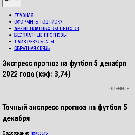
ГЛАВНАЯ
ОФОРМИТЬ ПОДПИСКУ
АРХИВ ПЛАТНЫХ ЭКСПРЕССОВ
БЕСПЛАТНЫЕ ПРОГНОЗЫ
ЛАЙВ РЕЗУЛЬТАТЫ
ОБРАТНАЯ СВЯЗЬ
Экспресс прогноз на футбол 5 декабря
2022 года (кэф: 3,74)
ОЦЕНИТЕ
Точный экспресс прогноз на футбол 5
декабря
Содержание
показать