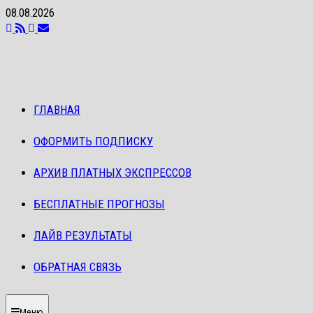
Перейти
08.08.2026
к
содержимому
ГЛАВНАЯ
ОФОРМИТЬ ПОДПИСКУ
АРХИВ ПЛАТНЫХ ЭКСПРЕССОВ
БЕСПЛАТНЫЕ ПРОГНОЗЫ
ЛАЙВ РЕЗУЛЬТАТЫ
ОБРАТНАЯ СВЯЗЬ
Меню