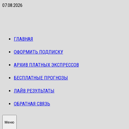
Перейти
07.08.2026
к
содержимому
ГЛАВНАЯ
ОФОРМИТЬ ПОДПИСКУ
АРХИВ ПЛАТНЫХ ЭКСПРЕССОВ
БЕСПЛАТНЫЕ ПРОГНОЗЫ
ЛАЙВ РЕЗУЛЬТАТЫ
ОБРАТНАЯ СВЯЗЬ
Меню