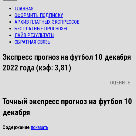
ГЛАВНАЯ
ОФОРМИТЬ ПОДПИСКУ
АРХИВ ПЛАТНЫХ ЭКСПРЕССОВ
БЕСПЛАТНЫЕ ПРОГНОЗЫ
ЛАЙВ РЕЗУЛЬТАТЫ
ОБРАТНАЯ СВЯЗЬ
Экспресс прогноз на футбол 10 декабря
2022 года (кэф: 3,81)
ОЦЕНИТЕ
Точный экспресс прогноз на футбол 10
декабря
Содержание
показать