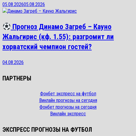
05.08.2026
05.08.2026
Прогноз Динамо Загреб – Кауно
Жальгирис (кф. 1.55): разгромит ли
хорватский чемпион гостей?
04.08.2026
ПАРТНЕРЫ
Фонбет экспресс на футбол
Винлайн прогнозы на сегодня
Фонбет прогнозы на сегодня
Винлайн экспресс
ЭКСПРЕСС ПРОГНОЗЫ НА ФУТБОЛ