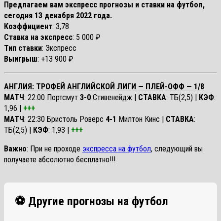
Предлагаем вам экспресс прогнозы и ставки на футбол,
сегодня 13 декабря 2022 года
.
Коэффициент
: 3,78
Ставка на экспресс
: 5 000 ₽
Тип ставки
: Экспресс
Выигрыш
: +13 900 ₽
АНГЛИЯ: ТРОФЕЙ АНГЛИЙСКОЙ ЛИГИ — ПЛЕЙ-ОФФ — 1/8
МАТЧ
: 22:00 Портсмут
3-0
Стивенейдж |
СТАВКА
: ТБ(2,5) |
КЭФ
:
1,96 |
+++
МАТЧ
: 22:30 Бристоль Роверс
4-1
Милтон Кинс |
СТАВКА
:
ТБ(2,5) |
КЭФ
: 1,93 |
+++
Важно
: При не проходе
экспресса на футбол
, следующий вы
получаете абсолютно бесплатно!!!
⚽ Другие прогнозы на футбол