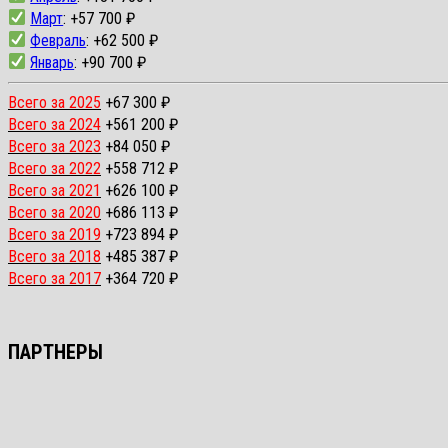
Март
: +57 700 ₽
Февраль
: +62 500 ₽
Январь
: +90 700 ₽
Всего за 2025
+67 300 ₽
Всего за 2024
+561 200 ₽
Всего за 2023
+84 050 ₽
Всего за 2022
+558 712 ₽
Всего за 2021
+626 100 ₽
Всего за 2020
+686 113 ₽
Всего за 2019
+723 894 ₽
Всего за 2018
+485 387 ₽
Всего за 2017
+364 720 ₽
ПАРТНЕРЫ