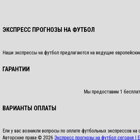
ЭКСПРЕСС ПРОГНОЗЫ НА ФУТБОЛ
Наши экспрессы на футбол предлагаются на ведущие европейские 
ГАРАНТИИ
Мы предоставим 1 бесплатн
ВАРИАНТЫ ОПЛАТЫ
Ели у вас возникли вопросы по оплате футбольных экспрессов на 
Авторские права © 2026
Экспресс прогнозы на футбол сегодня | E