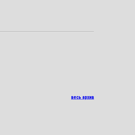
весь архив