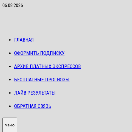
Перейти
06.08.2026
к
содержимому
ГЛАВНАЯ
ОФОРМИТЬ ПОДПИСКУ
АРХИВ ПЛАТНЫХ ЭКСПРЕССОВ
БЕСПЛАТНЫЕ ПРОГНОЗЫ
ЛАЙВ РЕЗУЛЬТАТЫ
ОБРАТНАЯ СВЯЗЬ
Меню