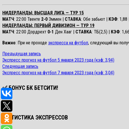
НИДЕРЛАНДЫ: ВЫСШАЯ ЛИГА — ТУР 15
МАТЧ
: 22:00 Твенте
2-0
Эммен |
СТАВКА
: Обе забьют |
КЭФ
: 1,88
НИДЕРЛАНДЫ: ПЕРВЫЙ ДИВИЗИОН — ТУР 19
МАТЧ
: 22:00 Дордрехт
0-1
Ден Хааг |
СТАВКА
: ТБ(2,5) |
КЭФ
: 1,6
Важно
: При не проходе
экспресса на футбол
, следующий вы полу
Предыдущая
Предыдущая запись
Навигация
запись:
Экспресс прогноз на футбол 5 января 2023 года (кэф: 3,94)
по
Следующая
Следующая запись
запись:
Экспресс прогноз на футбол 7 января 2023 года (кэф: 3,04)
записям
✅ БОНУС БК БЕТСИТИ!
СТАТИСТИКА ЭКСПРЕССОВ