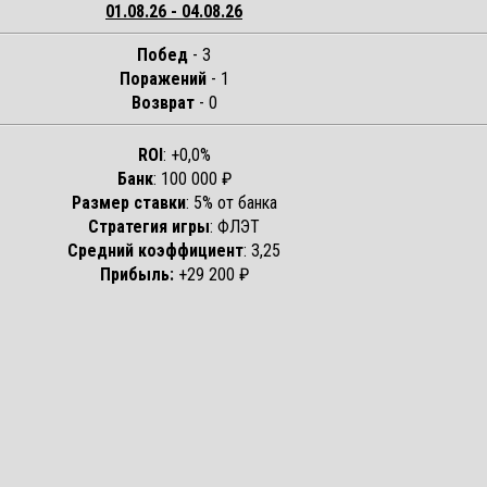
01.08.26 - 04.08.26
Побед
- 3
Поражений
- 1
Возврат
- 0
ROI
: +0,0%
Банк
: 100 000 ₽
Размер ставки
: 5% от банка
Стратегия игры
: ФЛЭТ
Средний коэффициент
: 3,25
Прибыль:
+29 200 ₽