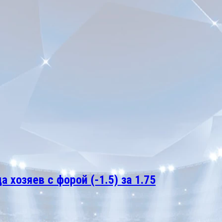
 хозяев с форой (-1.5) за 1.75