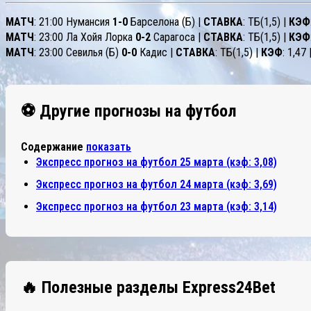
МАТЧ
: 21:00 Нумансия
1-0
Барселона (Б) |
СТАВКА
: ТБ(1,5) |
КЭФ
МАТЧ
: 23:00 Ла Хойя Лорка
0-2
Сарагоса |
СТАВКА
: ТБ(1,5) |
КЭФ
МАТЧ
: 23:00 Севилья (Б)
0-0
Кадис |
СТАВКА
: ТБ(1,5) |
КЭФ
: 1,47 
⚽ Другие прогнозы на футбол
Содержание
показать
Экспресс прогноз на футбол 25 марта (кэф: 3,08)
Экспресс прогноз на футбол 24 марта (кэф: 3,69)
Экспресс прогноз на футбол 23 марта (кэф: 3,14)
🔥 Полезные разделы Express24Bet