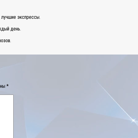
 лучшие экспрессы.
ждый день.
нозов.
ены
*