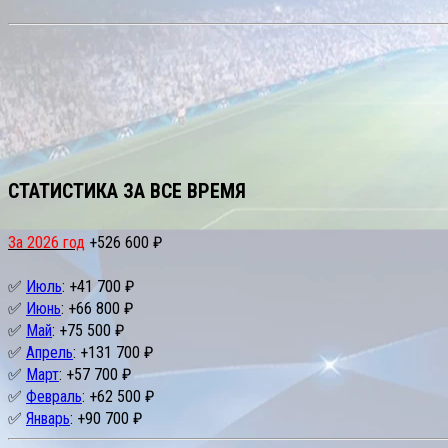
СТАТИСТИКА ЗА ВСЕ ВРЕМЯ
За 2026 год
+526 600 ₽
✅
Июль
: +41 700 ₽
✅
Июнь
: +66 800 ₽
✅
Май
: +75 500 ₽
✅
Апрель
: +131 700 ₽
✅
Март
: +57 700 ₽
✅
Февраль
: +62 500 ₽
✅
Январь
: +90 700 ₽