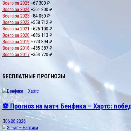
Всего за 2025
+67 300 ₽
Всего за 2024
+561 200 ₽
Всего за 2023
+84 050 ₽
Всего за 2022
+558 712 ₽
Всего за 2021
+626 100 ₽
Всего за 2020
+686 113 ₽
Всего за 2019
+723 894 ₽
Всего за 2018
+485 387 ₽
Всего за 2017
+364 720 ₽
БЕСПЛАТНЫЕ ПРОГНОЗЫ
⚽ Прогноз на матч Бенфика – Хартс: победа
06.08.2026