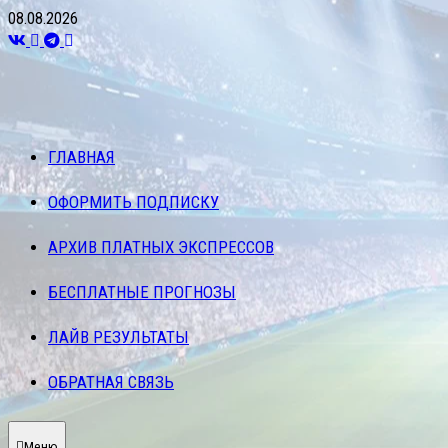
Перейти
08.08.2026
к
содержимому
ГЛАВНАЯ
ОФОРМИТЬ ПОДПИСКУ
АРХИВ ПЛАТНЫХ ЭКСПРЕССОВ
БЕСПЛАТНЫЕ ПРОГНОЗЫ
ЛАЙВ РЕЗУЛЬТАТЫ
ОБРАТНАЯ СВЯЗЬ
Меню