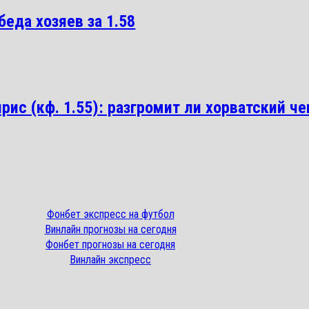
беда хозяев за 1.58
ис (кф. 1.55): разгромит ли хорватский ч
Фонбет экспресс на футбол
Винлайн прогнозы на сегодня
Фонбет прогнозы на сегодня
Винлайн экспресс