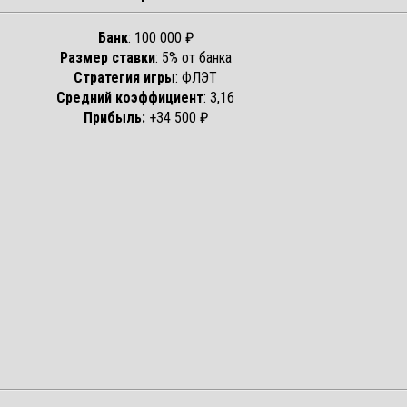
Банк
: 100 000 ₽
Размер ставки
: 5% от банка
Стратегия игры
: ФЛЭТ
Средний коэффициент
: 3,16
Прибыль:
+34 500 ₽