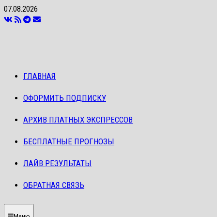
Перейти
07.08.2026
к
содержимому
ГЛАВНАЯ
ОФОРМИТЬ ПОДПИСКУ
АРХИВ ПЛАТНЫХ ЭКСПРЕССОВ
БЕСПЛАТНЫЕ ПРОГНОЗЫ
ЛАЙВ РЕЗУЛЬТАТЫ
ОБРАТНАЯ СВЯЗЬ
Меню