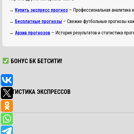
→
Купить экспресс прогноз
– Профессиональная аналитика и
→
Бесплатные прогнозы
– Свежие футбольные прогнозы ка
→
Архив прогнозов
– История результатов и статистика прог
БОНУС БК БЕТСИТИ!
СТАТИСТИКА ЭКСПРЕССОВ