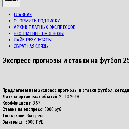
ГЛАВНАЯ
ОФОРМИТЬ ПОДПИСКУ
АРХИВ ПЛАТНЫХ ЭКСПРЕССОВ
БЕСПЛАТНЫЕ ПРОГНОЗЫ
ЛАЙВ РЕЗУЛЬТАТЫ
ОБРАТНАЯ СВЯЗЬ
Экспресс прогнозы и ставки на футбол 25
Предлагаем вам экспресс прогнозы и ставки футбол, сегодня
Дата
спортивных
событий
: 25.10.2018
Коэффициент
: 3,57
Ставка на экспресс
: 5000 руб
Тип ставки
: Экспресс
Выигрыш
: -5000 РУБ