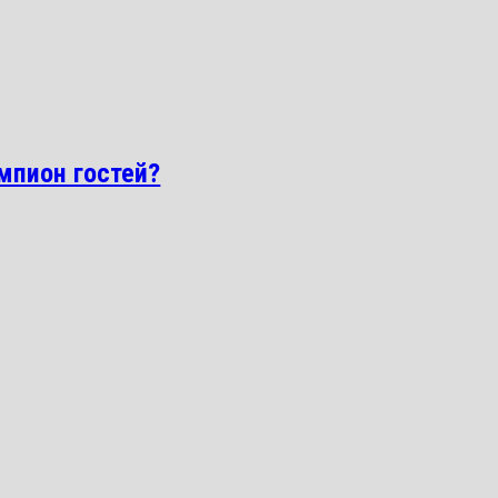
емпион гостей?