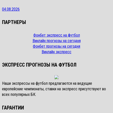
04.08.2026
ПАРТНЕРЫ
Фонбет экспресс на футбол
Винлайн прогнозы на сегодня
Фонбет прогнозы на сегодня
Винлайн экспресс
ЭКСПРЕСС ПРОГНОЗЫ НА ФУТБОЛ
Наши экспрессы на футбол предлагаются на ведущие
европейские чемпионаты, ставки на экспресс присутствуют во
всех популярных БК.
ГАРАНТИИ