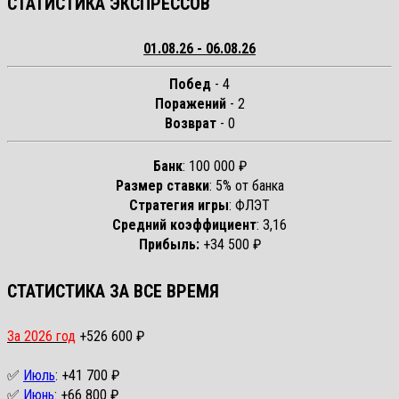
СТАТИСТИКА ЭКСПРЕССОВ
01.08.26 - 06.08.26
Побед
- 4
Поражений
- 2
Возврат
- 0
Банк
: 100 000 ₽
Размер ставки
: 5% от банка
Стратегия игры
: ФЛЭТ
Средний коэффициент
: 3,16
Прибыль:
+34 500 ₽
СТАТИСТИКА ЗА ВСЕ ВРЕМЯ
За 2026 год
+526 600 ₽
✅
Июль
: +41 700 ₽
✅
Июнь
: +66 800 ₽