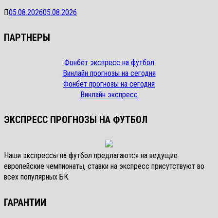
05.08.2026
05.08.2026
ПАРТНЕРЫ
Фонбет экспресс на футбол
Винлайн прогнозы на сегодня
Фонбет прогнозы на сегодня
Винлайн экспресс
ЭКСПРЕСС ПРОГНОЗЫ НА ФУТБОЛ
Наши экспрессы на футбол предлагаются на ведущие
европейские чемпионаты, ставки на экспресс присутствуют во
всех популярных БК.
ГАРАНТИИ