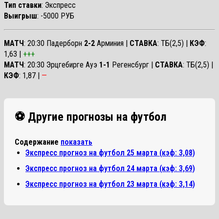
Тип ставки
: Экспресс
Выигрыш
: -5000 РУБ
МАТЧ
: 20:30 Падерборн
2-2
Арминия |
СТАВКА
: ТБ(2,5) |
КЭФ
:
1,63 |
+++
МАТЧ
: 20:30 Эрцгебирге Ауэ
1-1
Регенсбург |
СТАВКА
: ТБ(2,5) |
КЭФ
: 1,87 |
—
⚽ Другие прогнозы на футбол
Содержание
показать
Экспресс прогноз на футбол 25 марта (кэф: 3,08)
Экспресс прогноз на футбол 24 марта (кэф: 3,69)
Экспресс прогноз на футбол 23 марта (кэф: 3,14)