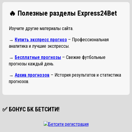
🔥 Полезные разделы Express24Bet
Изучите другие материалы сайта.
→
Купить экспресс прогноз
– Профессиональная
аналитика и лучшие экспрессы.
→
Бесплатные прогнозы
– Свежие футбольные
прогнозы каждый день.
→
Архив прогнозов
– История результатов и статистика
прогнозов.
✅ БОНУС БК БЕТСИТИ!