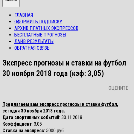
ГЛАВНАЯ
ОФОРМИТЬ ПОДПИСКУ
АРХИВ ПЛАТНЫХ ЭКСПРЕССОВ
БЕСПЛАТНЫЕ ПРОГНОЗЫ
ЛАЙВ РЕЗУЛЬТАТЫ
ОБРАТНАЯ СВЯЗЬ
Экспресс прогнозы и ставки на футбол
30 ноября 2018 года (кэф: 3,05)
ОЦЕНИТЕ
Предлагаем вам экспресс прогнозы и ставки футбол,
сегодня 30 ноября 2018 года.
Дата
спортивных
событий
: 30.11.2018
Коэффициент
: 3,05
Ставка на экспресс
: 5000 руб