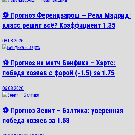
⚽ Прогноз Ференцварош — Реал Мадрид:
класс решит всё? Коэффициент 1.35
08.08.2026
⚽ Прогноз на матч Бенфика – Хартс:
победа хозяев с форой (-1.5) за 1.75
06.08.2026
⚽ Прогноз Зенит – Балтика: уверенная
победа хозяев за 1.58