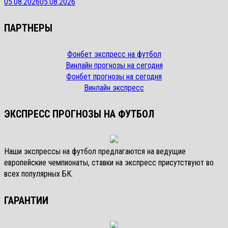
05.08.2026
05.08.2026
ПАРТНЕРЫ
Фонбет экспресс на футбол
Винлайн прогнозы на сегодня
Фонбет прогнозы на сегодня
Винлайн экспресс
ЭКСПРЕСС ПРОГНОЗЫ НА ФУТБОЛ
Наши экспрессы на футбол предлагаются на ведущие
европейские чемпионаты, ставки на экспресс присутствуют во
всех популярных БК.
ГАРАНТИИ