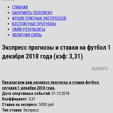
ГЛАВНАЯ
ОФОРМИТЬ ПОДПИСКУ
АРХИВ ПЛАТНЫХ ЭКСПРЕССОВ
БЕСПЛАТНЫЕ ПРОГНОЗЫ
ЛАЙВ РЕЗУЛЬТАТЫ
ОБРАТНАЯ СВЯЗЬ
Экспресс прогнозы и ставки на футбол 1
декабря 2018 года (кэф: 3,31)
ОЦЕНИТЕ
Предлагаем вам экспресс прогнозы и ставки футбол,
сегодня 1 декабря 2018 года.
Дата
спортивных
событий
: 01.12.2018
Коэффициент
: 3,31
Ставка на экспресс
: 5000 руб
Тип ставки
: Экспресс