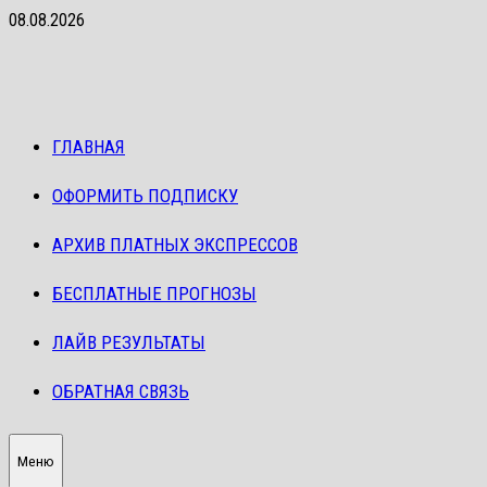
Перейти
08.08.2026
к
содержимому
ГЛАВНАЯ
ОФОРМИТЬ ПОДПИСКУ
АРХИВ ПЛАТНЫХ ЭКСПРЕССОВ
БЕСПЛАТНЫЕ ПРОГНОЗЫ
ЛАЙВ РЕЗУЛЬТАТЫ
ОБРАТНАЯ СВЯЗЬ
Меню