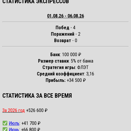
СТАТИСТИКА ЭКСПРЕССОВ
01.08.26 - 06.08.26
Побед
- 4
Поражений
- 2
Возврат
- 0
Банк
: 100 000 ₽
Размер ставки
: 5% от банка
Стратегия игры
: ФЛЭТ
Средний коэффициент
: 3,16
Прибыль:
+34 500 ₽
СТАТИСТИКА ЗА ВСЕ ВРЕМЯ
За 2026 год
+526 600 ₽
Июль
: +41 700 ₽
Июнь
: +66 800 ₽