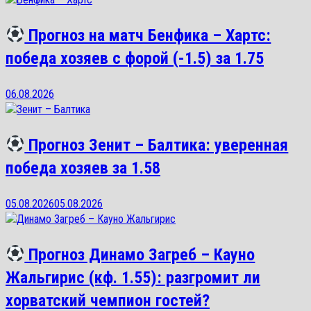
Прогноз на матч Бенфика – Хартс:
победа хозяев с форой (-1.5) за 1.75
06.08.2026
Прогноз Зенит – Балтика: уверенная
победа хозяев за 1.58
05.08.2026
05.08.2026
Прогноз Динамо Загреб – Кауно
Жальгирис (кф. 1.55): разгромит ли
хорватский чемпион гостей?