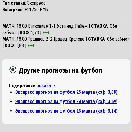
Тип ставки
: Экспресс
Выигрыш
: +11250 РУБ
МАТЧ
: 18:00 Витковице
1-1
Усти над Лабем |
СТАВКА
: Обе
забьют |
КЭФ
: 1,73 |
+++
МАТЧ
: 18:00 Тршинец
2-2
Градец Кралове |
СТАВКА
: Обе забьют
|
КЭФ
: 1,88 |
+++
Другие прогнозы на футбол
Содержание
показать
Экспресс прогноз на футбол 25 марта (кэф: 3,08)
Экспресс прогноз на футбол 24 марта (кэф: 3,69)
Экспресс прогноз на футбол 23 марта (кэф: 3,14)