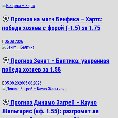
Прогноз на матч Бенфика – Хартс:
победа хозяев с форой (-1.5) за 1.75
06.08.2026
Прогноз Зенит – Балтика: уверенная
победа хозяев за 1.58
05.08.2026
05.08.2026
Прогноз Динамо Загреб – Кауно
Жальгирис (кф. 1.55): разгромит ли