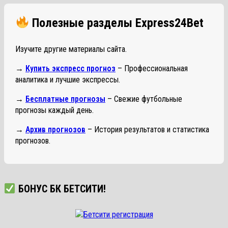
Полезные разделы Express24Bet
Изучите другие материалы сайта.
→
Купить экспресс прогноз
– Профессиональная
аналитика и лучшие экспрессы.
→
Бесплатные прогнозы
– Свежие футбольные
прогнозы каждый день.
→
Архив прогнозов
– История результатов и статистика
прогнозов.
БОНУС БК БЕТСИТИ!