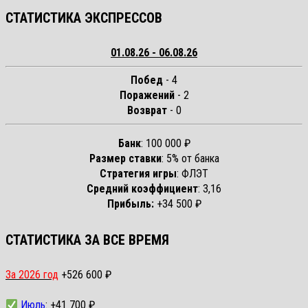
СТАТИСТИКА ЭКСПРЕССОВ
01.08.26 - 06.08.26
Побед
- 4
Поражений
- 2
Возврат
- 0
Банк
: 100 000 ₽
Размер ставки
: 5% от банка
Стратегия игры
: ФЛЭТ
Средний коэффициент
: 3,16
Прибыль:
+34 500 ₽
СТАТИСТИКА ЗА ВСЕ ВРЕМЯ
За 2026 год
+526 600 ₽
Июль
: +41 700 ₽