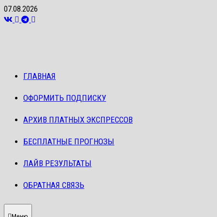
Перейти
07.08.2026
к
содержимому
ГЛАВНАЯ
ОФОРМИТЬ ПОДПИСКУ
АРХИВ ПЛАТНЫХ ЭКСПРЕССОВ
БЕСПЛАТНЫЕ ПРОГНОЗЫ
ЛАЙВ РЕЗУЛЬТАТЫ
ОБРАТНАЯ СВЯЗЬ
Меню