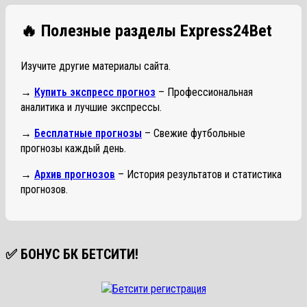
🔥 Полезные разделы Express24Bet
Изучите другие материалы сайта.
→
Купить экспресс прогноз
– Профессиональная
аналитика и лучшие экспрессы.
→
Бесплатные прогнозы
– Свежие футбольные
прогнозы каждый день.
→
Архив прогнозов
– История результатов и статистика
прогнозов.
✅ БОНУС БК БЕТСИТИ!