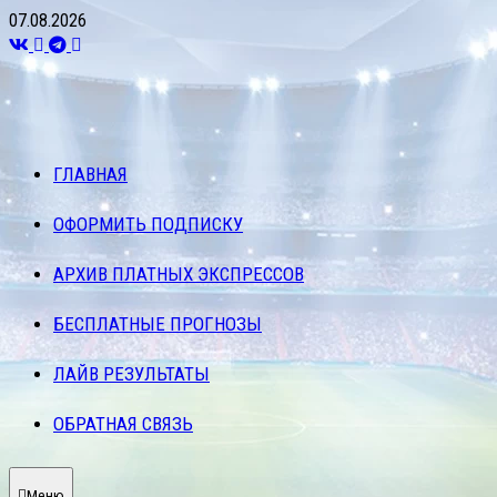
Перейти
07.08.2026
к
содержимому
ГЛАВНАЯ
ОФОРМИТЬ ПОДПИСКУ
АРХИВ ПЛАТНЫХ ЭКСПРЕССОВ
БЕСПЛАТНЫЕ ПРОГНОЗЫ
ЛАЙВ РЕЗУЛЬТАТЫ
ОБРАТНАЯ СВЯЗЬ
Меню