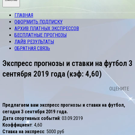
ГЛАВНАЯ
ОФОРМИТЬ ПОДПИСКУ
АРХИВ ПЛАТНЫХ ЭКСПРЕССОВ
БЕСПЛАТНЫЕ ПРОГНОЗЫ
ЛАЙВ РЕЗУЛЬТАТЫ
ОБРАТНАЯ СВЯЗЬ
Экспресс прогнозы и ставки на футбол 3
сентября 2019 года (кэф: 4,60)
ОЦЕНИТЕ
Предлагаем вам экспресс прогнозы и ставки на футбол,
сегодня 3 сентября 2019 года.
Дата спортивных событий
: 03.09.2019
Коэффициент
: 4,60
Ставка на экспресс
: 5000 руб