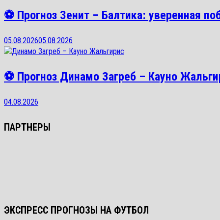
⚽ Прогноз Зенит – Балтика: уверенная поб
05.08.2026
05.08.2026
⚽ Прогноз Динамо Загреб – Кауно Жальгир
04.08.2026
ПАРТНЕРЫ
ЭКСПРЕСС ПРОГНОЗЫ НА ФУТБОЛ