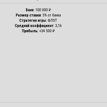
Банк
: 100 000 ₽
Размер ставки
: 5% от банка
Стратегия игры
: ФЛЭТ
Средний коэффициент
: 3,16
Прибыль:
+34 500 ₽