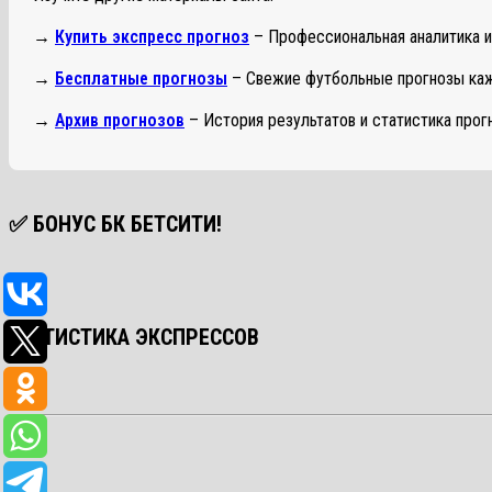
→
Купить экспресс прогноз
– Профессиональная аналитика и
→
Бесплатные прогнозы
– Свежие футбольные прогнозы ка
→
Архив прогнозов
– История результатов и статистика прог
✅ БОНУС БК БЕТСИТИ!
СТАТИСТИКА ЭКСПРЕССОВ