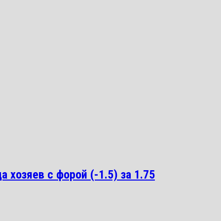
 хозяев с форой (-1.5) за 1.75