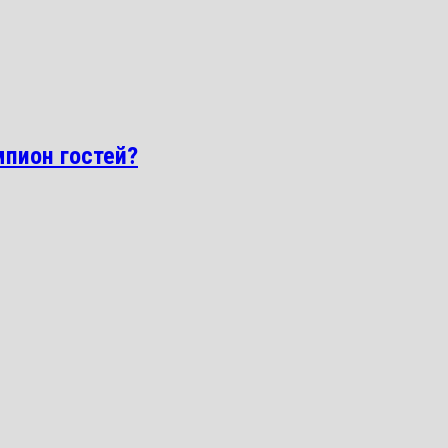
мпион гостей?