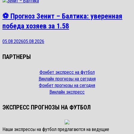
⚽ Прогноз Зенит – Балтика: уверенная
победа хозяев за 1.58
05.08.2026
05.08.2026
ПАРТНЕРЫ
Фонбет экспресс на футбол
Винлайн прогнозы на сегодня
Фонбет прогнозы на сегодня
Винлайн экспресс
ЭКСПРЕСС ПРОГНОЗЫ НА ФУТБОЛ
Наши экспрессы на футбол предлагаются на ведущие