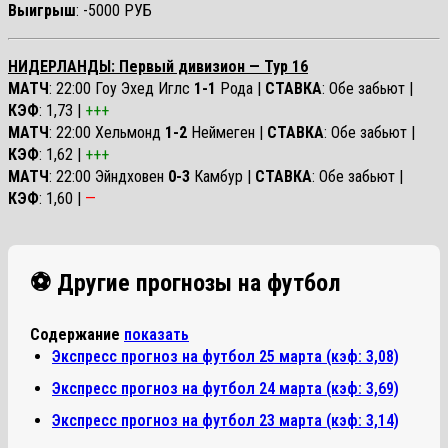
Выигрыш
: -5000 РУБ
НИДЕРЛАНДЫ: Первый дивизион — Тур 16
МАТЧ
: 22:00 Гоу Эхед Иглс
1-1
Рода |
СТАВКА
: Обе забьют |
КЭФ
: 1,73 |
+++
МАТЧ
: 22:00 Хельмонд
1-2
Неймеген |
СТАВКА
: Обе забьют |
КЭФ
: 1,62 |
+++
МАТЧ
: 22:00 Эйндховен
0-3
Камбур |
СТАВКА
: Обе забьют |
КЭФ
: 1,60 |
—
⚽ Другие прогнозы на футбол
Содержание
показать
Экспресс прогноз на футбол 25 марта (кэф: 3,08)
Экспресс прогноз на футбол 24 марта (кэф: 3,69)
Экспресс прогноз на футбол 23 марта (кэф: 3,14)