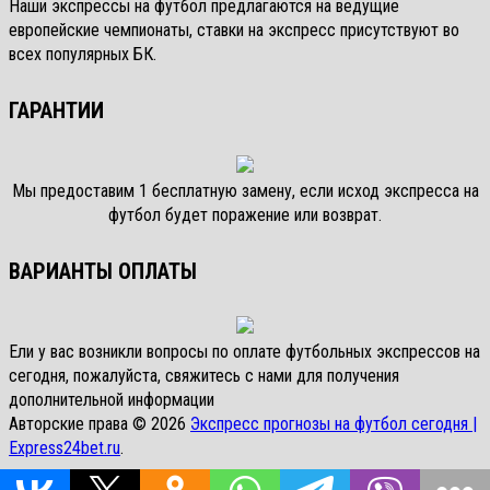
Наши экспрессы на футбол предлагаются на ведущие
европейские чемпионаты, ставки на экспресс присутствуют во
всех популярных БК.
ГАРАНТИИ
Мы предоставим 1 бесплатную замену, если исход экспресса на
футбол будет поражение или возврат.
ВАРИАНТЫ ОПЛАТЫ
Ели у вас возникли вопросы по оплате футбольных экспрессов на
сегодня, пожалуйста, свяжитесь с нами для получения
дополнительной информации
Авторские права © 2026
Экспресс прогнозы на футбол сегодня |
Express24bet.ru
.