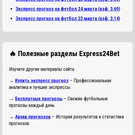
Экспресс прогноз на футбол 24 марта (кэф: 3,69)
Экспресс прогноз на футбол 23 марта (кэф: 3,14)
🔥 Полезные разделы Express24Bet
Изучите другие материалы сайта.
→
Купить экспресс прогноз
– Профессиональная
аналитика и лучшие экспрессы.
→
Бесплатные прогнозы
– Свежие футбольные
прогнозы каждый день.
→
Архив прогнозов
– История результатов и статистика
прогнозов.