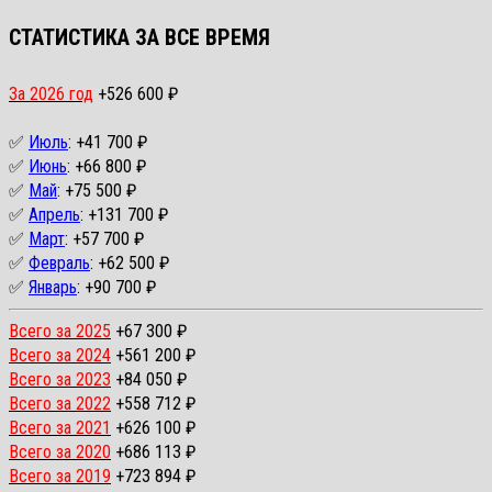
СТАТИСТИКА ЗА ВСЕ ВРЕМЯ
За 2026 год
+526 600 ₽
✅
Июль
: +41 700 ₽
✅
Июнь
: +66 800 ₽
✅
Май
: +75 500 ₽
✅
Апрель
: +131 700 ₽
✅
Март
: +57 700 ₽
✅
Февраль
: +62 500 ₽
✅
Январь
: +90 700 ₽
Всего за 2025
+67 300 ₽
Всего за 2024
+561 200 ₽
Всего за 2023
+84 050 ₽
Всего за 2022
+558 712 ₽
Всего за 2021
+626 100 ₽
Всего за 2020
+686 113 ₽
Всего за 2019
+723 894 ₽