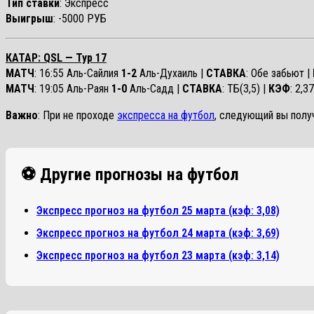
Тип ставки
: Экспресс
Выигрыш
: -5000 РУБ
КАТАР: QSL — Тур 17
МАТЧ
: 16:55 Аль-Сайлия
1-2
Аль-Духаиль |
СТАВКА
: Обе забьют |
МАТЧ
: 19:05 Аль-Раян
1-0
Аль-Садд |
СТАВКА
: ТБ(3,5) |
КЭФ
: 2,3
Важно
: При не проходе
экспресса на футбол
, следующий вы полу
⚽ Другие прогнозы на футбол
Экспресс прогноз на футбол 25 марта (кэф: 3,08)
Экспресс прогноз на футбол 24 марта (кэф: 3,69)
Экспресс прогноз на футбол 23 марта (кэф: 3,14)