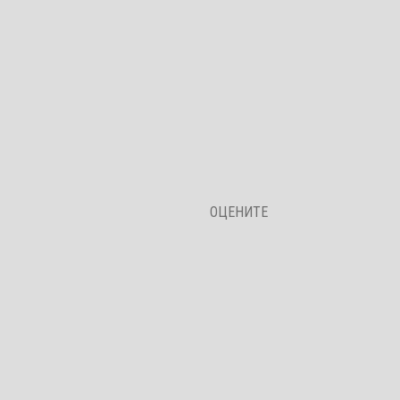
ОЦЕНИТЕ