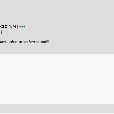
КЭФ
: 1,74 |
+++
7 |
—
чаете абсолютно бесплатно!!!