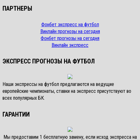
ПАРТНЕРЫ
Фонбет экспресс на футбол
Винлайн прогнозы на сегодня
Фонбет прогнозы на сегодня
Винлайн экспресс
ЭКСПРЕСС ПРОГНОЗЫ НА ФУТБОЛ
Наши экспрессы на футбол предлагаются на ведущие
европейские чемпионаты, ставки на экспресс присутствуют во
всех популярных БК.
ГАРАНТИИ
Мы предоставим 1 бесплатную замену, если исход экспресса на