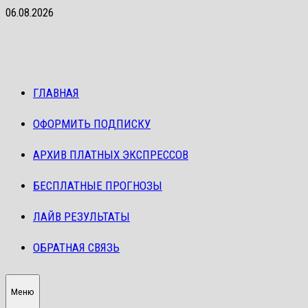
Перейти
06.08.2026
к
содержимому
ГЛАВНАЯ
ОФОРМИТЬ ПОДПИСКУ
АРХИВ ПЛАТНЫХ ЭКСПРЕССОВ
БЕСПЛАТНЫЕ ПРОГНОЗЫ
ЛАЙВ РЕЗУЛЬТАТЫ
ОБРАТНАЯ СВЯЗЬ
Меню