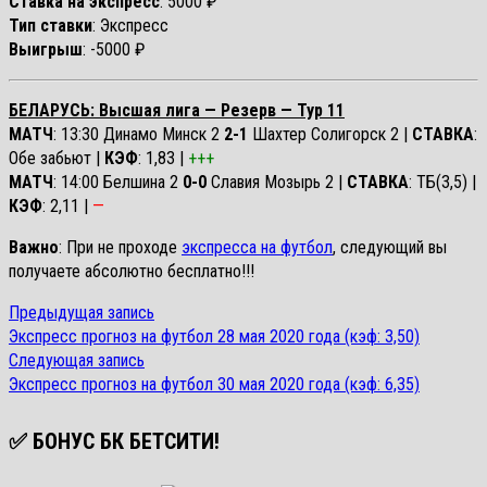
Ставка на экспресс
: 5000 ₽
Тип ставки
: Экспресс
Выигрыш
: -5000 ₽
БЕЛАРУСЬ: Высшая лига — Резерв — Тур 11
МАТЧ
: 13:30 Динамо Минск 2
2-1
Шахтер Солигорск 2 |
СТАВКА
:
Обе забьют |
КЭФ
: 1,83 |
+++
МАТЧ
: 14:00 Белшина 2
0-0
Славия Мозырь 2 |
СТАВКА
: ТБ(3,5) |
КЭФ
: 2,11 |
—
Важно
: При не проходе
экспресса на футбол
, следующий вы
получаете абсолютно бесплатно!!!
Предыдущая
Предыдущая запись
Навигация
запись:
Экспресс прогноз на футбол 28 мая 2020 года (кэф: 3,50)
по
Следующая
Следующая запись
запись:
Экспресс прогноз на футбол 30 мая 2020 года (кэф: 6,35)
записям
✅ БОНУС БК БЕТСИТИ!