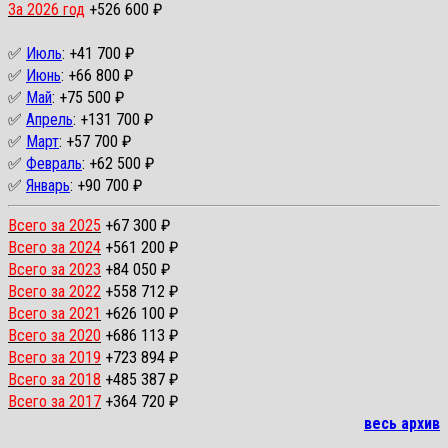
За 2026 год
+526 600 ₽
✅
Июль
: +41 700 ₽
✅
Июнь
: +66 800 ₽
✅
Май
: +75 500 ₽
✅
Апрель
: +131 700 ₽
✅
Март
: +57 700 ₽
✅
Февраль
: +62 500 ₽
✅
Январь
: +90 700 ₽
Всего за 2025
+67 300 ₽
Всего за 2024
+561 200 ₽
Всего за 2023
+84 050 ₽
Всего за 2022
+558 712 ₽
Всего за 2021
+626 100 ₽
Всего за 2020
+686 113 ₽
Всего за 2019
+723 894 ₽
Всего за 2018
+485 387 ₽
Всего за 2017
+364 720 ₽
весь архив