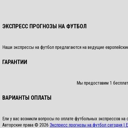
ЭКСПРЕСС ПРОГНОЗЫ НА ФУТБОЛ
Наши экспрессы на футбол предлагаются на ведущие европейские 
ГАРАНТИИ
Мы предоставим 1 бесплатн
ВАРИАНТЫ ОПЛАТЫ
Ели у вас возникли вопросы по оплате футбольных экспрессов на 
Авторские права © 2026
Экспресс прогнозы на футбол сегодня | E