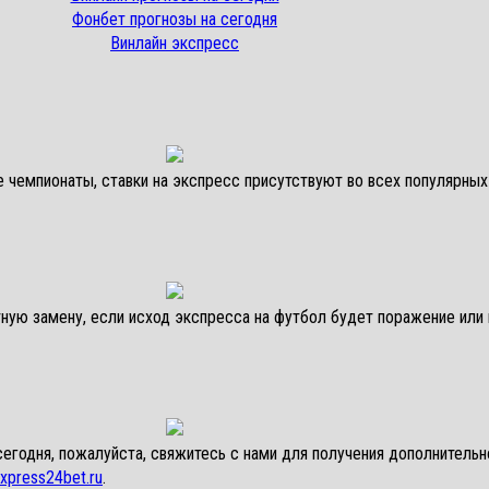
Фонбет прогнозы на сегодня
Винлайн экспресс
чемпионаты, ставки на экспресс присутствуют во всех популярных
ую замену, если исход экспресса на футбол будет поражение или 
сегодня, пожалуйста, свяжитесь с нами для получения дополнитель
xpress24bet.ru
.