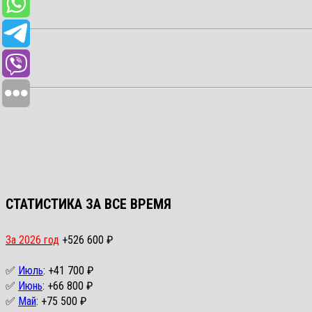
СТАТИСТИКА ЗА ВСЕ ВРЕМЯ
За 2026 год
+526 600 ₽
✅
Июль
: +41 700 ₽
✅
Июнь
: +66 800 ₽
✅
Май
: +75 500 ₽