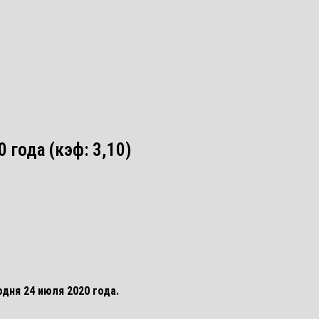
 года (кэф: 3,10)
дня 24 июля 2020 года.