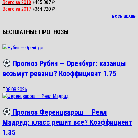
Всего за 2018
+485 387 ₽
Всего за 2017
+364 720 ₽
весь архив
БЕСПЛАТНЫЕ ПРОГНОЗЫ
Прогноз Рубин — Оренбург: казанцы
возьмут реванш? Коэффициент 1.75
08.08.2026
Прогноз Ференцварош — Реал
Мадрид: класс решит всё? Коэффициент
1.35