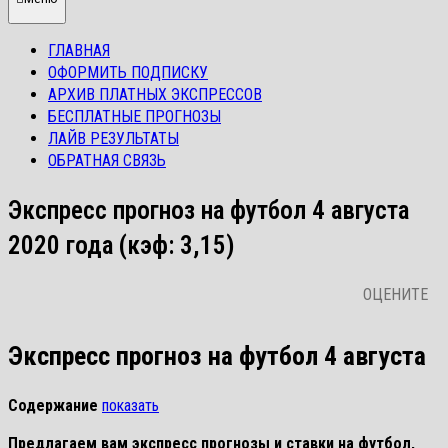
ГЛАВНАЯ
ОФОРМИТЬ ПОДПИСКУ
АРХИВ ПЛАТНЫХ ЭКСПРЕССОВ
БЕСПЛАТНЫЕ ПРОГНОЗЫ
ЛАЙВ РЕЗУЛЬТАТЫ
ОБРАТНАЯ СВЯЗЬ
Экспресс прогноз на футбол 4 августа
2020 года (кэф: 3,15)
ОЦЕНИТЕ
Экспресс прогноз на футбол 4 августа
Содержание
показать
Предлагаем вам экспресс прогнозы и ставки на футбол,