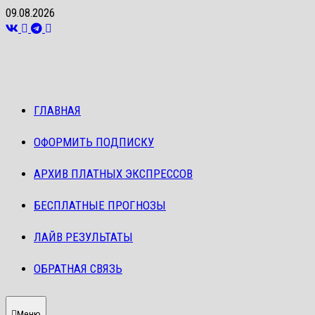
Перейти
09.08.2026
к
содержимому
ГЛАВНАЯ
ОФОРМИТЬ ПОДПИСКУ
АРХИВ ПЛАТНЫХ ЭКСПРЕССОВ
БЕСПЛАТНЫЕ ПРОГНОЗЫ
ЛАЙВ РЕЗУЛЬТАТЫ
ОБРАТНАЯ СВЯЗЬ
Меню