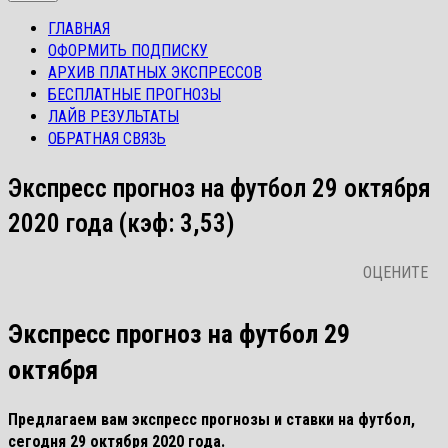
ГЛАВНАЯ
ОФОРМИТЬ ПОДПИСКУ
АРХИВ ПЛАТНЫХ ЭКСПРЕССОВ
БЕСПЛАТНЫЕ ПРОГНОЗЫ
ЛАЙВ РЕЗУЛЬТАТЫ
ОБРАТНАЯ СВЯЗЬ
Экспресс прогноз на футбол 29 октября
2020 года (кэф: 3,53)
ОЦЕНИТЕ
Экспресс прогноз на футбол 29
октября
Предлагаем вам экспресс прогнозы и ставки на футбол,
сегодня 29 октября 2020 года.