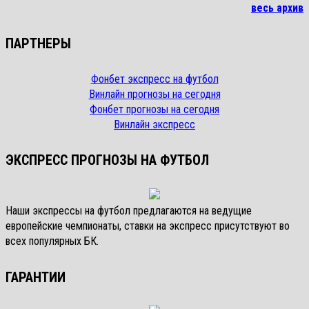
весь архив
ПАРТНЕРЫ
Фонбет экспресс на футбол
Винлайн прогнозы на сегодня
Фонбет прогнозы на сегодня
Винлайн экспресс
ЭКСПРЕСС ПРОГНОЗЫ НА ФУТБОЛ
Наши экспрессы на футбол предлагаются на ведущие
европейские чемпионаты, ставки на экспресс присутствуют во
всех популярных БК.
ГАРАНТИИ