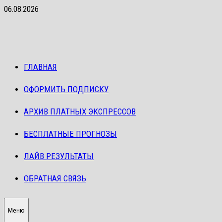
Перейти
06.08.2026
к
содержимому
ГЛАВНАЯ
ОФОРМИТЬ ПОДПИСКУ
АРХИВ ПЛАТНЫХ ЭКСПРЕССОВ
БЕСПЛАТНЫЕ ПРОГНОЗЫ
ЛАЙВ РЕЗУЛЬТАТЫ
ОБРАТНАЯ СВЯЗЬ
Меню