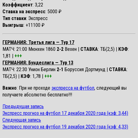
Коэффициент
: 3,22
Ставка на экспресс
: 5000 ₽
Тип ставки
: Экспресс
Выигрыш
: +11100 ₽
ГЕРМАНИЯ: Третья лига — Тур 17
МАТЧ: 21:00 Мюнхен 1860
2-2
Вехен |
СТАВКА
: ТБ(2,5) |
КЭФ
:
1,81 |
+++
ГЕРМАНИЯ: Бундеслига — Тур 13
МАТЧ: 22:30 Унион Берлин
2-1
Боруссия Дортмунд |
СТАВКА
:
ТБ(2,5) |
КЭФ
: 1,78 |
+++
Важно
: При не проходе
экспресса на футбол
, следующий вы
получаете абсолютно бесплатно!!!
Предыдущая
Предыдущая запись
Навигация
запись:
Экспресс прогноз на футбол 17 декабря 2020 года (кэф: 3,44)
по
Следующая
Следующая запись
запись:
Экспресс прогноз на футбол 19 декабря 2020 года (кэф: 4,33)
записям