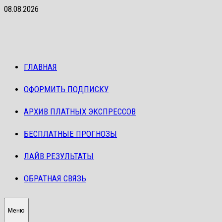
Перейти
08.08.2026
к
содержимому
ГЛАВНАЯ
ОФОРМИТЬ ПОДПИСКУ
АРХИВ ПЛАТНЫХ ЭКСПРЕССОВ
БЕСПЛАТНЫЕ ПРОГНОЗЫ
ЛАЙВ РЕЗУЛЬТАТЫ
ОБРАТНАЯ СВЯЗЬ
Меню