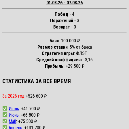
01.08.26 - 07.08.26
Побед
- 4
Поражений
- 3
Возврат
- 0
Банк
: 100 000 ₽
Размер ставки
: 5% от банка
Стратегия игры
: ФЛЭТ
Средний коэффициент
: 3,16
Прибыль:
+29 500 ₽
СТАТИСТИКА ЗА ВСЕ ВРЕМЯ
За 2026 год
+526 600 ₽
Июль
: +41 700 ₽
Июнь
: +66 800 ₽
Май
: +75 500 ₽
Апрель
: +131 700 ₽