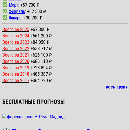
Март
: +57 700 ₽
Февраль
: +62 500 ₽
Январь
: +90 700 ₽
Всего за 2025
+67 300 ₽
Всего за 2024
+561 200 ₽
Всего за 2023
+84 050 ₽
Всего за 2022
+558 712 ₽
Всего за 2021
+626 100 ₽
Всего за 2020
+686 113 ₽
Всего за 2019
+723 894 ₽
Всего за 2018
+485 387 ₽
Всего за 2017
+364 720 ₽
весь архив
БЕСПЛАТНЫЕ ПРОГНОЗЫ