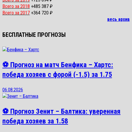
Всего за 2018
+485 387 ₽
Всего за 2017
+364 720 ₽
весь архив
БЕСПЛАТНЫЕ ПРОГНОЗЫ
⚽ Прогноз на матч Бенфика – Хартс:
победа хозяев с форой (-1.5) за 1.75
06.08.2026
⚽ Прогноз Зенит – Балтика: уверенная
победа хозяев за 1.58