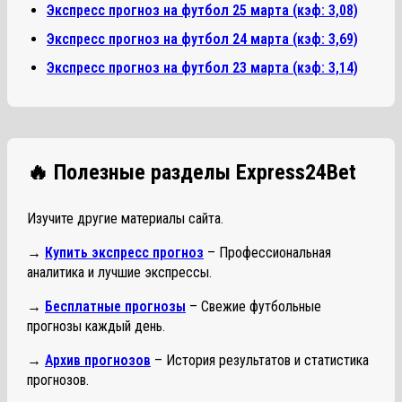
Экспресс прогноз на футбол 25 марта (кэф: 3,08)
Экспресс прогноз на футбол 24 марта (кэф: 3,69)
Экспресс прогноз на футбол 23 марта (кэф: 3,14)
🔥 Полезные разделы Express24Bet
Изучите другие материалы сайта.
→
Купить экспресс прогноз
– Профессиональная
аналитика и лучшие экспрессы.
→
Бесплатные прогнозы
– Свежие футбольные
прогнозы каждый день.
→
Архив прогнозов
– История результатов и статистика
прогнозов.