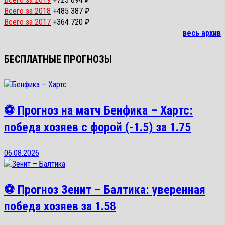
Всего за 2018
+485 387 ₽
Всего за 2017
+364 720 ₽
весь архив
БЕСПЛАТНЫЕ ПРОГНОЗЫ
⚽ Прогноз на матч Бенфика – Хартс:
победа хозяев с форой (-1.5) за 1.75
06.08.2026
⚽ Прогноз Зенит – Балтика: уверенная
победа хозяев за 1.58