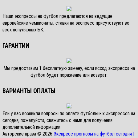
Наши экспрессы на футбол предлагаются на ведущие
европейские чемпионаты, ставки на экспресс присутствуют во
всех популярных БК.
ГАРАНТИИ
Мы предоставим 1 бесплатную замену, если исход экспресса на
футбол будет поражение или возврат.
ВАРИАНТЫ ОПЛАТЫ
Ели у вас возникли вопросы по оплате футбольных экспрессов на
сегодня, пожалуйста, свяжитесь с нами для получения
дополнительной информации
Авторские права © 2026
Экспресс прогнозы на футбол сегодня |