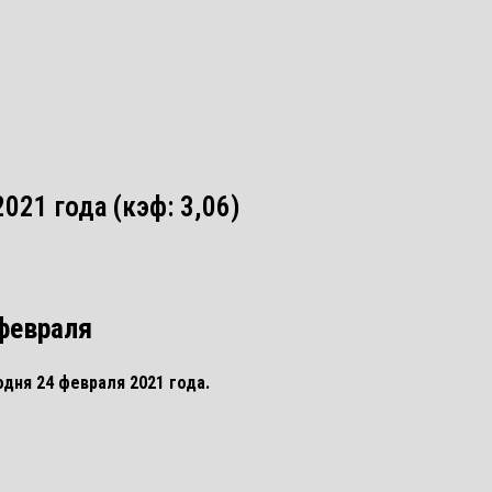
021 года (кэф: 3,06)
 февраля
дня 24 февраля 2021 года.