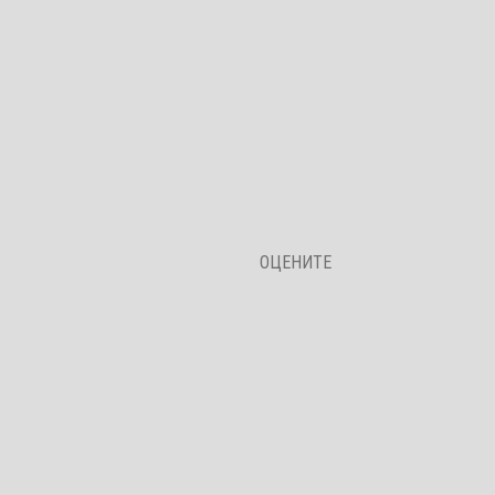
ОЦЕНИТЕ