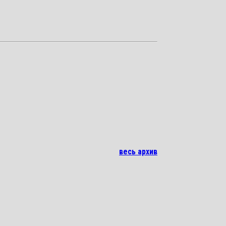
весь архив