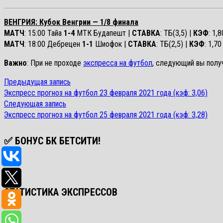
ВЕНГРИЯ: Кубок Венгрии — 1/8 финала
МАТЧ
: 15:00 Тайа
1-4
МТК Будапешт |
СТАВКА
: ТБ(3,5) |
КЭФ
: 1,8
МАТЧ
: 18:00 Дебрецен
1-1
Шиофок |
СТАВКА
: ТБ(2,5) |
КЭФ
: 1,70
Важно
: При не проходе
экспресса на футбол
, следующий вы полу
Предыдущая
Предыдущая запись
Навигация
запись:
Экспресс прогноз на футбол 23 февраля 2021 года (кэф: 3,06)
по
Следующая
Следующая запись
запись:
Экспресс прогноз на футбол 25 февраля 2021 года (кэф: 3,28)
записям
✅ БОНУС БК БЕТСИТИ!
СТАТИСТИКА ЭКСПРЕССОВ