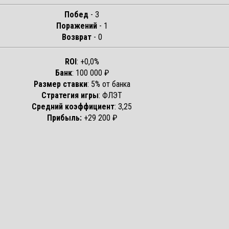
Побед
- 3
Поражений
- 1
Возврат
- 0
ROI
: +0,0%
Банк
: 100 000 ₽
Размер ставки
: 5% от банка
Стратегия игры
: ФЛЭТ
Средний коэффициент
: 3,25
Прибыль:
+29 200 ₽