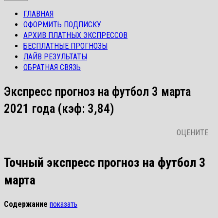
ГЛАВНАЯ
ОФОРМИТЬ ПОДПИСКУ
АРХИВ ПЛАТНЫХ ЭКСПРЕССОВ
БЕСПЛАТНЫЕ ПРОГНОЗЫ
ЛАЙВ РЕЗУЛЬТАТЫ
ОБРАТНАЯ СВЯЗЬ
Экспресс прогноз на футбол 3 марта
2021 года (кэф: 3,84)
ОЦЕНИТЕ
Точный экспресс прогноз на футбол 3
марта
Содержание
показать