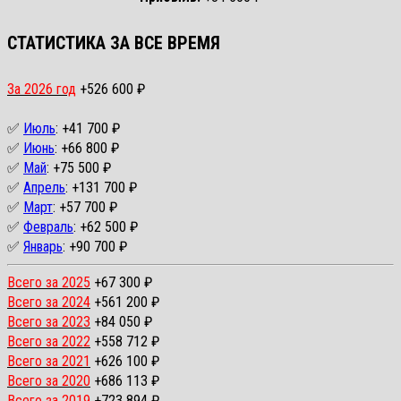
СТАТИСТИКА ЗА ВСЕ ВРЕМЯ
За 2026 год
+526 600 ₽
✅
Июль
: +41 700 ₽
✅
Июнь
: +66 800 ₽
✅
Май
: +75 500 ₽
✅
Апрель
: +131 700 ₽
✅
Март
: +57 700 ₽
✅
Февраль
: +62 500 ₽
✅
Январь
: +90 700 ₽
Всего за 2025
+67 300 ₽
Всего за 2024
+561 200 ₽
Всего за 2023
+84 050 ₽
Всего за 2022
+558 712 ₽
Всего за 2021
+626 100 ₽
Всего за 2020
+686 113 ₽
Всего за 2019
+723 894 ₽