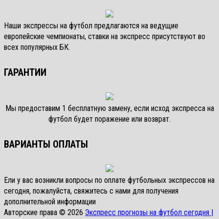
Наши экспрессы на футбол предлагаются на ведущие
европейские чемпионаты, ставки на экспресс присутствуют во
всех популярных БК.
ГАРАНТИИ
Мы предоставим 1 бесплатную замену, если исход экспресса на
футбол будет поражение или возврат.
ВАРИАНТЫ ОПЛАТЫ
Ели у вас возникли вопросы по оплате футбольных экспрессов на
сегодня, пожалуйста, свяжитесь с нами для получения
дополнительной информации
Авторские права © 2026
Экспресс прогнозы на футбол сегодня |