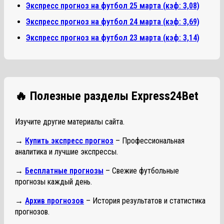
Экспресс прогноз на футбол 25 марта (кэф: 3,08)
Экспресс прогноз на футбол 24 марта (кэф: 3,69)
Экспресс прогноз на футбол 23 марта (кэф: 3,14)
🔥 Полезные разделы Express24Bet
Изучите другие материалы сайта.
→
Купить экспресс прогноз
– Профессиональная
аналитика и лучшие экспрессы.
→
Бесплатные прогнозы
– Свежие футбольные
прогнозы каждый день.
→
Архив прогнозов
– История результатов и статистика
прогнозов.