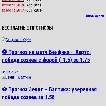
Всего за 2018
+485 387 ₽
Всего за 2017
+364 720 ₽
весь архив
БЕСПЛАТНЫЕ ПРОГНОЗЫ
⚽ Прогноз на матч Бенфика – Хартс:
победа хозяев с форой (-1.5) за 1.75
06.08.2026
⚽ Прогноз Зенит – Балтика: уверенная
победа хозяев за 1.58