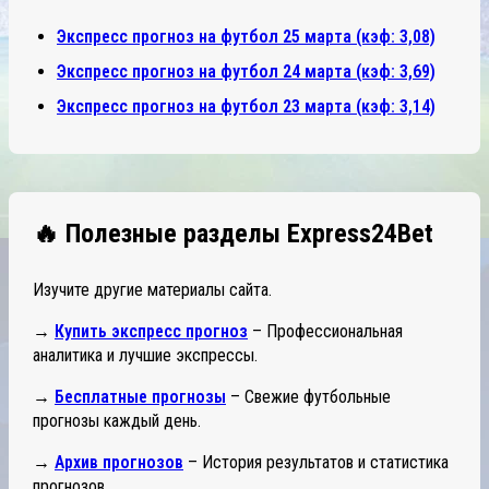
Экспресс прогноз на футбол 25 марта (кэф: 3,08)
Экспресс прогноз на футбол 24 марта (кэф: 3,69)
Экспресс прогноз на футбол 23 марта (кэф: 3,14)
🔥 Полезные разделы Express24Bet
Изучите другие материалы сайта.
→
Купить экспресс прогноз
– Профессиональная
аналитика и лучшие экспрессы.
→
Бесплатные прогнозы
– Свежие футбольные
прогнозы каждый день.
→
Архив прогнозов
– История результатов и статистика
прогнозов.