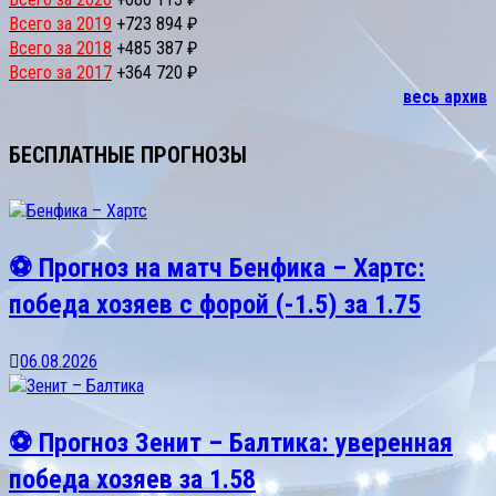
Всего за 2019
+723 894 ₽
Всего за 2018
+485 387 ₽
Всего за 2017
+364 720 ₽
весь архив
БЕСПЛАТНЫЕ ПРОГНОЗЫ
⚽ Прогноз на матч Бенфика – Хартс:
победа хозяев с форой (-1.5) за 1.75
06.08.2026
⚽ Прогноз Зенит – Балтика: уверенная
победа хозяев за 1.58