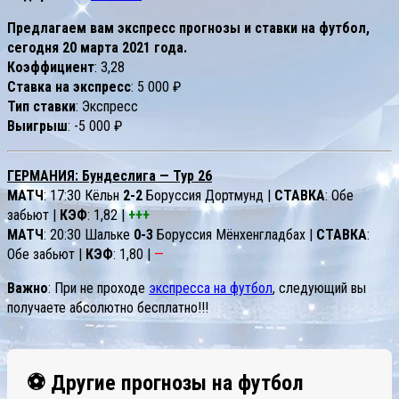
Предлагаем вам экспресс прогнозы и ставки на футбол,
сегодня 20 марта 2021 года.
Коэффициент
: 3,28
Ставка на экспресс
: 5 000 ₽
Тип ставки
: Экспресс
Выигрыш
: -5 000 ₽
ГЕРМАНИЯ: Бундеслига — Тур 26
МАТЧ
: 17:30 Кёльн
2-2
Боруссия Дортмунд |
СТАВКА
: Обе
забьют |
КЭФ
: 1,82 |
+++
МАТЧ
: 20:30 Шальке
0-3
Боруссия Мёнхенгладбах |
СТАВКА
:
Обе забьют |
КЭФ
: 1,80 |
—
Важно
: При не проходе
экспресса на футбол
, следующий вы
получаете абсолютно бесплатно!!!
⚽ Другие прогнозы на футбол