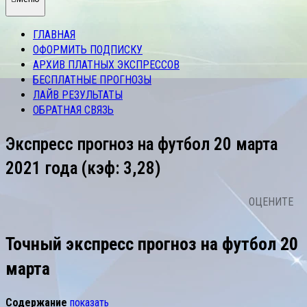
ГЛАВНАЯ
ОФОРМИТЬ ПОДПИСКУ
АРХИВ ПЛАТНЫХ ЭКСПРЕССОВ
БЕСПЛАТНЫЕ ПРОГНОЗЫ
ЛАЙВ РЕЗУЛЬТАТЫ
ОБРАТНАЯ СВЯЗЬ
Экспресс прогноз на футбол 20 марта
2021 года (кэф: 3,28)
ОЦЕНИТЕ
Точный экспресс прогноз на футбол 20
марта
Содержание
показать