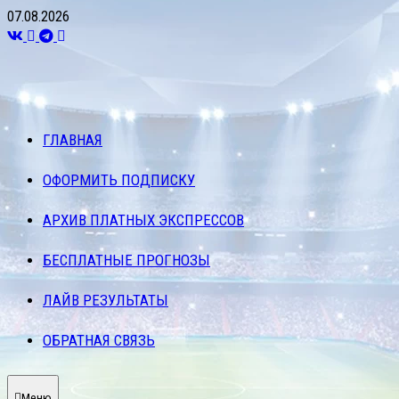
Перейти
07.08.2026
к
содержимому
ГЛАВНАЯ
ОФОРМИТЬ ПОДПИСКУ
АРХИВ ПЛАТНЫХ ЭКСПРЕССОВ
БЕСПЛАТНЫЕ ПРОГНОЗЫ
ЛАЙВ РЕЗУЛЬТАТЫ
ОБРАТНАЯ СВЯЗЬ
Меню