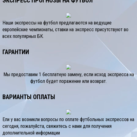
ЭКСПРЕСС ПРОГНОЗЫ НА ФУТБОЛ
Наши экспрессы на футбол предлагаются на ведущие
европейские чемпионаты, ставки на экспресс присутствуют во
всех популярных БК.
ГАРАНТИИ
Мы предоставим 1 бесплатную замену, если исход экспресса на
футбол будет поражение или возврат.
ВАРИАНТЫ ОПЛАТЫ
Ели у вас возникли вопросы по оплате футбольных экспрессов на
сегодня, пожалуйста, свяжитесь с нами для получения
дополнительной информации