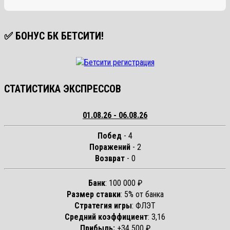
✅ БОНУС БК БЕТСИТИ!
СТАТИСТИКА ЭКСПРЕССОВ
01.08.26 - 06.08.26
Побед
- 4
Поражений
- 2
Возврат
- 0
Банк
: 100 000 ₽
Размер ставки
: 5% от банка
Стратегия игры
: ФЛЭТ
Средний коэффициент
: 3,16
Прибыль:
+34 500 ₽