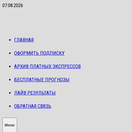
Перейти
07.08.2026
к
содержимому
ГЛАВНАЯ
ОФОРМИТЬ ПОДПИСКУ
АРХИВ ПЛАТНЫХ ЭКСПРЕССОВ
БЕСПЛАТНЫЕ ПРОГНОЗЫ
ЛАЙВ РЕЗУЛЬТАТЫ
ОБРАТНАЯ СВЯЗЬ
Меню