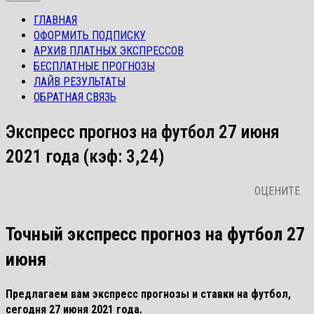
ГЛАВНАЯ
ОФОРМИТЬ ПОДПИСКУ
АРХИВ ПЛАТНЫХ ЭКСПРЕССОВ
БЕСПЛАТНЫЕ ПРОГНОЗЫ
ЛАЙВ РЕЗУЛЬТАТЫ
ОБРАТНАЯ СВЯЗЬ
Экспресс прогноз на футбол 27 июня
2021 года (кэф: 3,24)
ОЦЕНИТЕ
Точный экспресс прогноз на футбол 27
июня
Предлагаем вам экспресс прогнозы и ставки на футбол,
сегодня 27 июня 2021 года.