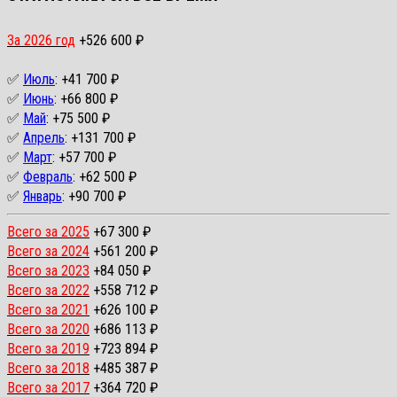
За 2026 год
+526 600 ₽
✅
Июль
: +41 700 ₽
✅
Июнь
: +66 800 ₽
✅
Май
: +75 500 ₽
✅
Апрель
: +131 700 ₽
✅
Март
: +57 700 ₽
✅
Февраль
: +62 500 ₽
✅
Январь
: +90 700 ₽
Всего за 2025
+67 300 ₽
Всего за 2024
+561 200 ₽
Всего за 2023
+84 050 ₽
Всего за 2022
+558 712 ₽
Всего за 2021
+626 100 ₽
Всего за 2020
+686 113 ₽
Всего за 2019
+723 894 ₽
Всего за 2018
+485 387 ₽
Всего за 2017
+364 720 ₽