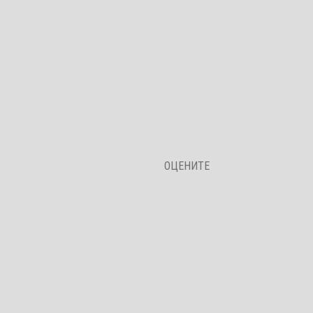
ОЦЕНИТЕ