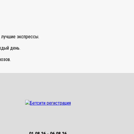
 лучшие экспрессы.
ждый день.
нозов.
01.08.26 - 06.08.26