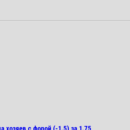
 хозяев с форой (-1.5) за 1.75