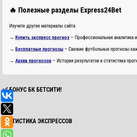
🔥 Полезные разделы Express24Bet
Изучите другие материалы сайта.
→
Купить экспресс прогноз
– Профессиональная аналитика и
→
Бесплатные прогнозы
– Свежие футбольные прогнозы ка
→
Архив прогнозов
– История результатов и статистика прог
✅ БОНУС БК БЕТСИТИ!
СТАТИСТИКА ЭКСПРЕССОВ