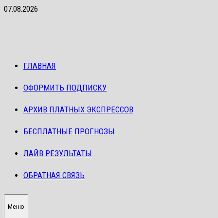
Перейти
07.08.2026
к
содержимому
ГЛАВНАЯ
ОФОРМИТЬ ПОДПИСКУ
АРХИВ ПЛАТНЫХ ЭКСПРЕССОВ
БЕСПЛАТНЫЕ ПРОГНОЗЫ
ЛАЙВ РЕЗУЛЬТАТЫ
ОБРАТНАЯ СВЯЗЬ
Меню