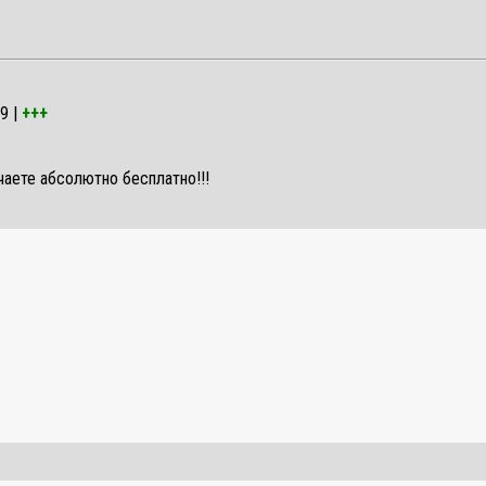
79 |
+++
чаете абсолютно бесплатно!!!