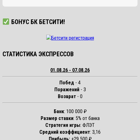
БОНУС БК БЕТСИТИ!
СТАТИСТИКА ЭКСПРЕССОВ
01.08.26 - 07.08.26
Побед
- 4
Поражений
- 3
Возврат
- 0
Банк
: 100 000 ₽
Размер ставки
: 5% от банка
Стратегия игры
: ФЛЭТ
Средний коэффициент
: 3,16
Прибыль:
+29 500 ₽