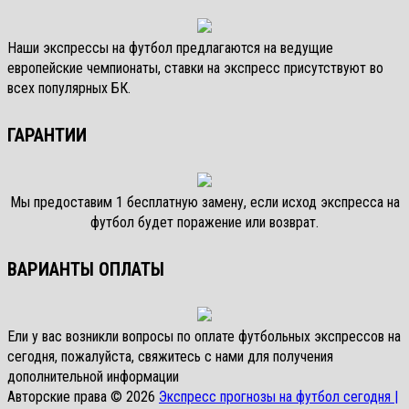
Наши экспрессы на футбол предлагаются на ведущие
европейские чемпионаты, ставки на экспресс присутствуют во
всех популярных БК.
ГАРАНТИИ
Мы предоставим 1 бесплатную замену, если исход экспресса на
футбол будет поражение или возврат.
ВАРИАНТЫ ОПЛАТЫ
Ели у вас возникли вопросы по оплате футбольных экспрессов на
сегодня, пожалуйста, свяжитесь с нами для получения
дополнительной информации
Авторские права © 2026
Экспресс прогнозы на футбол сегодня |