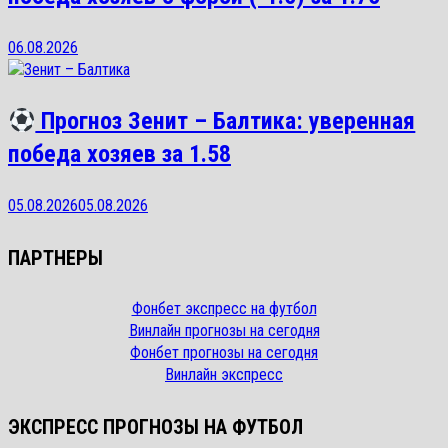
06.08.2026
Прогноз Зенит – Балтика: уверенная
победа хозяев за 1.58
05.08.2026
05.08.2026
ПАРТНЕРЫ
Фонбет экспресс на футбол
Винлайн прогнозы на сегодня
Фонбет прогнозы на сегодня
Винлайн экспресс
ЭКСПРЕСС ПРОГНОЗЫ НА ФУТБОЛ